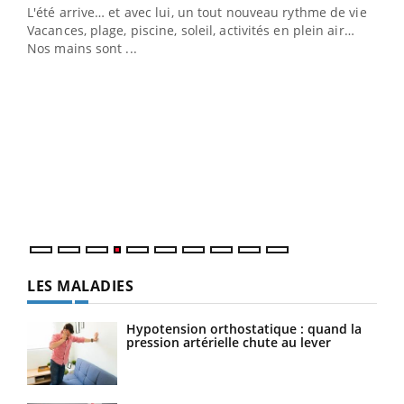
L'été arrive… et avec lui, un tout nouveau rythme de vie !
Vacances, plage, piscine, soleil, activités en plein air…
Nos mains sont ...
Dia
You
Le 
pers
ques
LES MALADIES
Hypotension orthostatique : quand la
pression artérielle chute au lever