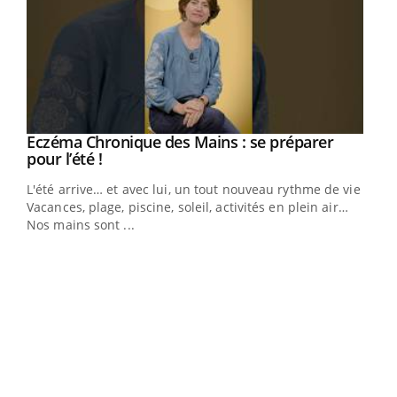
Eczéma Chronique des Mains : se préparer
Youtube
Youtube
pour l’été !
L'été arrive… et avec lui, un tout nouveau rythme de vie !
Vacances, plage, piscine, soleil, activités en plein air…
Nos mains sont ...
Dia
You
Le 
pers
ques