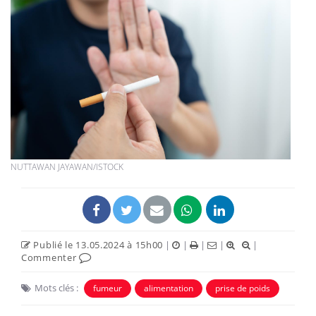
NUTTAWAN JAYAWAN/ISTOCK
Publié le 13.05.2024 à 15h00
|
|
|
|
|
Commenter
Mots clés :
fumeur
alimentation
prise de poids