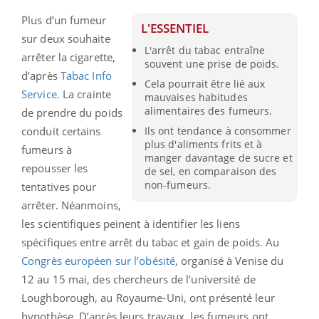
Plus d’un fumeur
L'ESSENTIEL
sur deux souhaite
L'arrêt du tabac entraîne
arrêter la cigarette,
souvent une prise de poids.
d’après
Tabac Info
Cela pourrait être lié aux
Service
. La crainte
mauvaises habitudes
alimentaires des fumeurs.
de prendre du poids
conduit certains
Ils ont tendance à consommer
plus d'aliments frits et à
fumeurs à
manger davantage de sucre et
repousser les
de sel, en comparaison des
non-fumeurs.
tentatives pour
arrêter. Néanmoins,
les scientifiques peinent à identifier les liens
spécifiques entre arrêt du tabac et gain de poids. Au
Congrès européen sur l’obésité
, organisé à Venise du
12 au 15 mai, des chercheurs de l’université de
Loughborough, au Royaume-Uni, ont présenté leur
hypothèse. D’après leurs travaux, les fumeurs ont