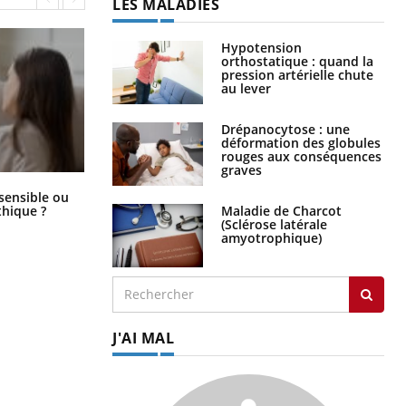
LES MALADIES
Hypotension
orthostatique : quand la
pression artérielle chute
au lever
Drépanocytose : une
déformation des globules
rouges aux conséquences
graves
Bébés, jeunes enfants : quelle
 sensible ou
trousse à pharmacie pour les
Maladie de Charcot
hique ?
vacances ?
(Sclérose latérale
amyotrophique)
J'AI MAL