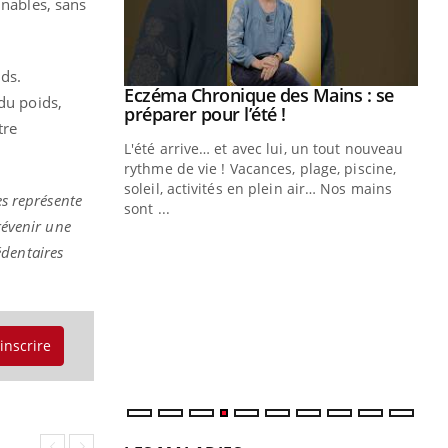
nnables, sans
ds.
ale : et si on
Eczéma Chronique des Mains : se
Youtube
du poids,
ube
Youtube
préparer pour l’été !
tre
e diabète de type 2
L'été arrive… et avec lui, un tout nouveau
çues chez les
rythme de vie ! Vacances, plage, piscine,
ez les soignants.
soleil, activités en plein air… Nos mains
es représente
sont ...
Di
évenir une
You
dentaires
Le 
nom
dia
défi
'inscrire