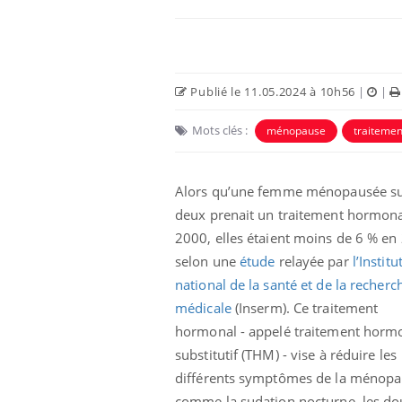
Publié le 11.05.2024 à 10h56
|
|
Mots clés :
ménopause
traiteme
Alors qu’une femme ménopausée s
deux prenait un traitement hormona
2000, elles étaient moins de 6 % en
Éclipse solaire du 12 août
selon une
étude
relayée par
l’Institu
: “Des verres adaptés,
c'est indispensable pour
national de la santé et de la recherc
la santé des yeux”
médicale
(Inserm). Ce traitement
hormonal - appelé traitement horm
Les troubles du sommeil
modifient votre cerveau !
substitutif (THM) - vise à réduire les
différents symptômes de la ménopa
comme la sudation nocturne, les do