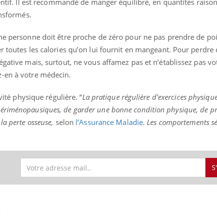
tentif. Il est recommandé de manger équilibré, en quantités raiso
ransformés.
une personne doit être proche de zéro pour ne pas prendre de poi
ence en fer : comprendre pour
Insuline & Charge ment
tube
Youtube
r toutes les calories qu’on lui fournit en mangeant. Pour perdre 
Youtube
Yout
venir
osait en parler??
égative mais, surtout, ne vous affamez pas et n’établissez pas vo
gue, irritabilité, brouillard mental ou
En 2026, l'insuline dans l
z-en à votre médecin.
e alopécie… Les symptômes de la
reste entourée d'idées re
nce en fer sont multiples ce qui la rend
patients comme parfois ch
ivité physique régulière. “
La pratique régulière d’exercices physiqu
ériménopausiques, de garder une bonne condition physique, de pr
la perte osseuse,
selon
l’Assurance Maladie
.
Les comportements sé
S
S