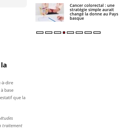
e à risque : ce jus
Cancer colorectal : une
attire l'attention
stratégie simple aurait
rcheurs
changé la donne au Pays
basque
 la
-à-dire
x à base
statif que la
 études
n traitement