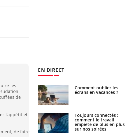
EN DIRECT
uire les
us : un cas
Comment oublier les
 sudation
chez un touriste
écrans en vacances ?
ce
bouffées de
 l’appétit et
é infantile : un
Toujours connectés :
s’interroge sur
comment le travail
x élevé en France
empiète de plus en plus
sur nos soirées
ement, de faire