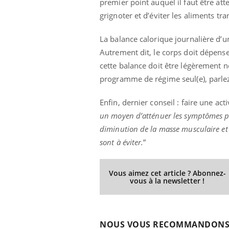
premier point auquel il faut être at
grignoter et d’éviter les aliments t
La balance calorique journalière d’
Eczéma Chronique des Mains :
Car
Youtube
You
Autrement dit, le corps doit dépense
Youtube
expliquer ma maladie
pré
cette balance doit être légèrement n
Il y a des sujets qui sont faciles à aborder...
Fati
programme de régime seul(e), parle
d'autres non ! D'un côté, poser des
mêm
questions sur la maladie d'un proche c'est
care
Enfin, dernier conseil : faire une act
montrer ...
...
un moyen d’atténuer les symptômes p
diminution de la masse musculaire et 
sont à éviter.
”
Vous aimez cet article ? Abonnez-
vous à la newsletter !
NOUS VOUS RECOMMANDON