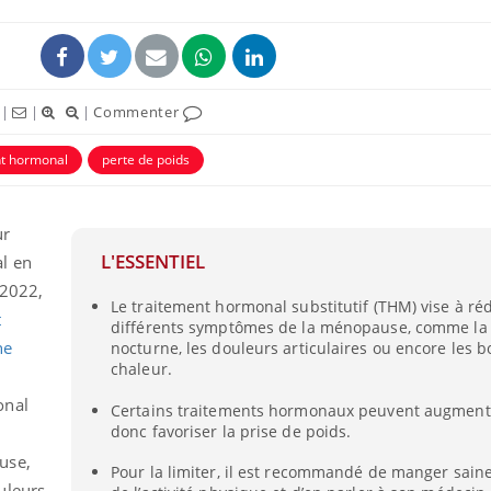
|
|
|
Commenter
nt hormonal
perte de poids
ur
L'ESSENTIEL
l en
 2022,
Le traitement hormonal substitutif (THM) vise à réd
Bébés, jeunes enfants :
Hantavir
t
différents symptômes de la ménopause, comme la
quelle trousse à
détecté 
pharmacie pour les
en Fran
he
nocturne, les douleurs articulaires ou encore les 
vacances ?
chaleur.
onal
Certains traitements hormonaux peuvent augmenter
Syndrome métabolique :
Mortalit
quels sont les meilleurs
rapport 
donc favoriser la prise de poids.
exercices physiques ?
son tau
use,
Pour la limiter, il est recommandé de manger sain
uleurs