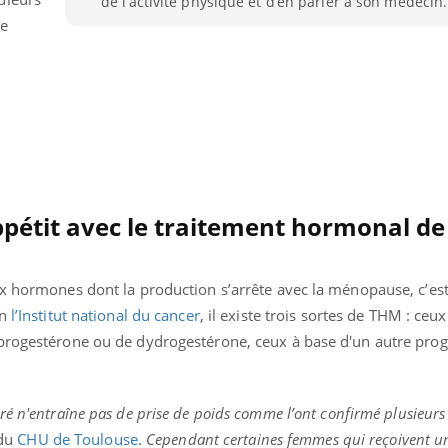
de l’activité physique et d’en parler à son médecin.
Comment éviter une otite
Grossess
de
pendant les vacances ?
naturel 
des che
pétit avec le traitement hormonal de
ux hormones dont la production s’arrête avec la ménopause, c’est
n
l’Institut national du cancer
, il existe trois sortes de THM : ceu
progestérone ou de dydrogestérone, ceux à base d'un autre proge
é n'entraîne pas de prise de poids comme l’ont confirmé plusieurs
 du
CHU de Toulouse
.
Cependant certaines femmes qui reçoivent u