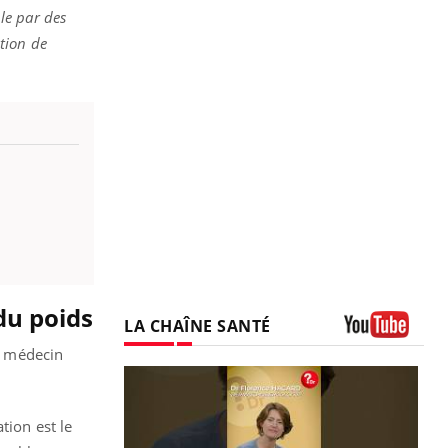
le par des
tion de
du poids
LA CHAÎNE SANTÉ
Youtube
re médecin
tion est le