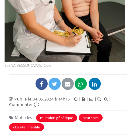
ELENA BESSONOVA/ISTOCK
Publié le 04.05.2024 à 14h15
|
|
|
|
|
Commenter
Mots clés :
mutation génétique
neurones
obésité infantile