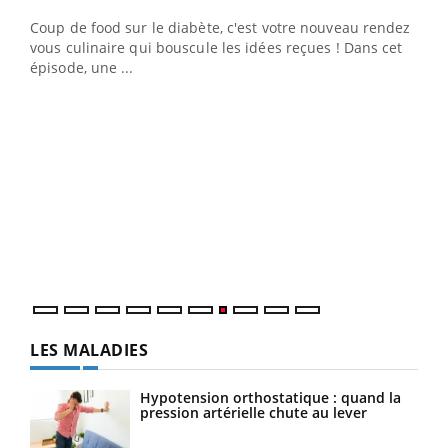
Coup de food sur le diabète, c'est votre nouveau rendez-
"Les rendez-vous de la santé et de la qualité de vie au
vous culinaire qui bouscule les idées reçues ! Dans cet
travail" de Pourquoi Docteur reçoivent Régis Blugeon,
épisode, une ...
DRH et directeur ...
Ecz
You
(3/3
Dans
vous
quot
LES MALADIES
Hypotension orthostatique : quand la
pression artérielle chute au lever