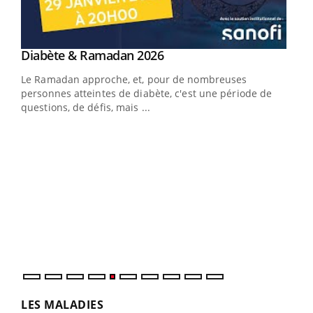
Youtube
Diabète & Ramadan 2026
Youtube
Le Ramadan approche, et, pour de nombreuses
personnes atteintes de diabète, c'est une période de
questions, de défis, mais ...
Un « jumeau numérique » pour faciliter l’accès
COU
Youtube
You
Youtube
à la médecine préventive
Coup
Un établissement lié à un groupe mutualiste innove en
vous
matière de bilan de santé : l'utilisation d'un « jumeau
épis
numérique » permet ...
LES MALADIES