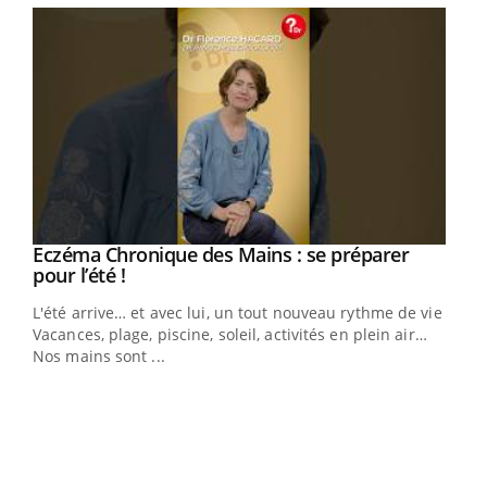
Eczéma Chronique des Mains : se préparer
Youtube
Youtube
pour l’été !
L'été arrive… et avec lui, un tout nouveau rythme de vie !
Vacances, plage, piscine, soleil, activités en plein air…
Nos mains sont ...
Youtube
Diabète & Ramadan 2026
Un 
Youtube
You
à l
Le Ramadan approche, et, pour de nombreuses