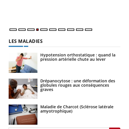
Un é
personnes atteintes de diabète, c'est une période de
mati
questions, de défis, mais ...
numé
LES MALADIES
Hypotension orthostatique : quand la
pression artérielle chute au lever
Drépanocytose : une déformation des
globules rouges aux conséquences
graves
Maladie de Charcot (Sclérose latérale
amyotrophique)