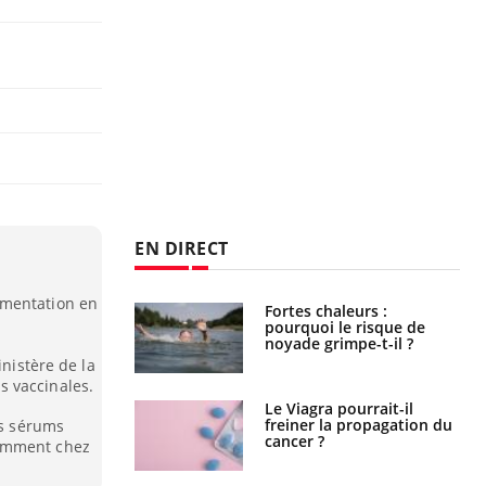
EN DIRECT
gmentation en
Fortes chaleurs :
Grossesse et chaleur : ce
pourquoi le risque de
que dit la science
noyade grimpe-t-il ?
inistère de la
 vaccinales.
Le Viagra pourrait-il
Le smartphone nuit-il à
freiner la propagation du
l'apprentissage de la
es sérums
cancer ?
lecture ?
tamment chez