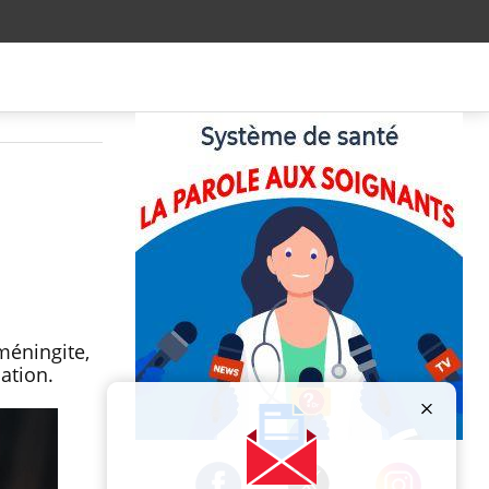
méningite,
dation.
Publicité