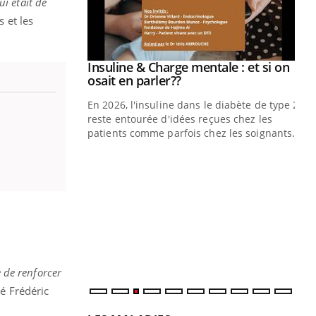
i était de
s et les
Insuline & Charge mentale : et si on
Youtube
Youtube
osait en parler??
En 2026, l'insuline dans le diabète de type 2
reste entourée d'idées reçues chez les
patients comme parfois chez les soignants.
Eczéma Chronique des Mains : se
Di
Youtube
You
Youtube
préparer pour l’été !
Le 
L'été arrive… et avec lui, un tout nouveau
nom
rythme de vie ! Vacances, plage, piscine,
dia
soleil, activités en plein air… Nos mains
défi
sont ...
e de renforcer
té Frédéric