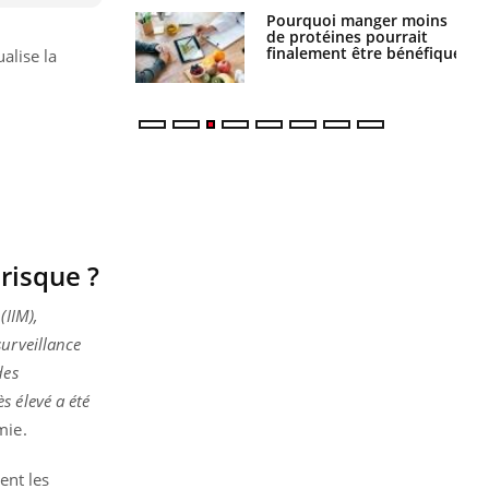
Pourquoi manger moins
Mordue par une tique en
de protéines pourrait
vacances, elle reste dans
finalement être bénéfique
le coma pendant 42 jours
ualise la
risque ?
(IIM),
surveillance
des
s élevé a été
mie.
ent les