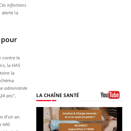
Ces infections
,
alerte la
n pour
e contre le
ns, la HAS
toire la
 schéma
se administrée
LA CHAÎNE SANTÉ
-24 ans"
,
Youtube
ns d’un an.
a HAS