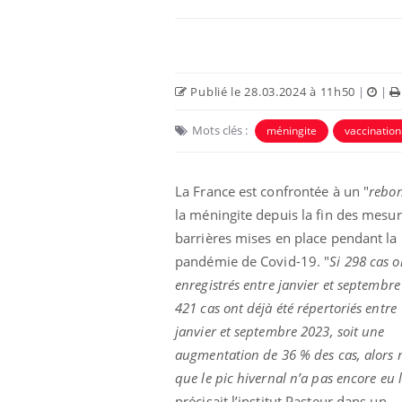
Publié le 28.03.2024 à 11h50
|
|
Mots clés :
méningite
vaccination
La France est confrontée à un "
rebo
la méningite depuis la fin des mesu
barrières mises en place pendant la
Chikungunya, dengue,
pandémie de Covid-19. "
Si 298 cas o
West Nile : que se passe-
t-il dans le sud de la
enregistrés entre janvier et septembre
France ?
421 cas ont déjà été répertoriés entre
janvier et septembre 2023, soit une
Les médicaments GLP-1
protègent-ils aussi les os
augmentation de 36 % des cas, alors
?
que le pic hivernal n’a pas encore eu 
précisait l’institut Pasteur dans un