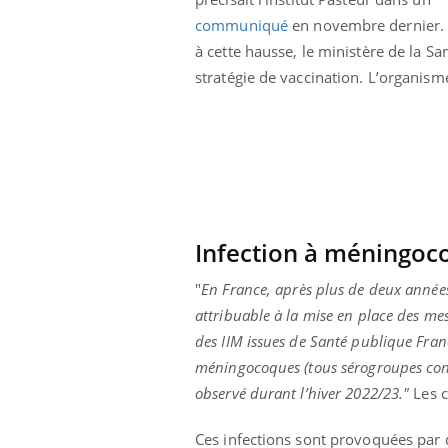
Cytomégalovirus : ce qui
communiqué
en novembre dernier.
change dans la prise en
charge des femmes
à cette hausse, le ministère de la San
enceintes
stratégie de vaccination. L’organism
Infection à méningocoq
"
En France, après plus de deux années
attribuable à la mise en place des me
des IIM issues de Santé publique Fran
méningocoques (tous sérogroupes co
observé durant l’hiver 2022/23."
Les 
Ces infections sont provoquées par 