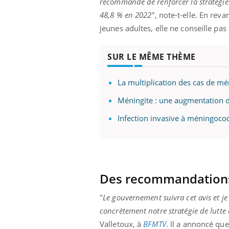
recommande de renforcer la stratégie
48,8 % en 2022"
, note-t-elle. En reva
jeunes adultes, elle ne conseille pas
Eczéma Chronique des Mains :
Car
Youtube
You
SUR LE MÊME THÈME
Youtube
expliquer ma maladie
pré
Il y a des sujets qui sont faciles à aborder...
Fati
La multiplication des cas de mén
d'autres non ! D'un côté, poser des
mêm
questions sur la maladie d'un proche c'est
care
Méningite : une augmentation d
montrer ...
...
Infection invasive à méningocoq
Des recommandations
"
Le gouvernement suivra cet avis et je
concrètement notre stratégie de lutt
Valletoux, à
BFMTV
. Il a annoncé qu