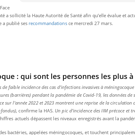
Pourquoi votre ventre
 Face
gâche-t-il les premiers
jours de vos vacances ?
té a sollicité la Haute Autorité de Santé afin qu’elle évalue et act
e a publié ses
recommandations
ce mercredi 27 mars.
ue : qui sont les personnes les plus à 
 de faible incidence des cas d’infections invasives à méningocoque 
sures (barrières) pendant la pandémie de Covid-19, les données de 
ce sur l’année 2022 et 2023 montrent une reprise de la circulation 
nfondus)
, confirme la HAS.
Un pic d’incidence des IIM précoce et trè
chiffres actuels dépassent les niveaux enregistrés avant la pandé
des bactéries, appelées méningocoques, et touchent principalem