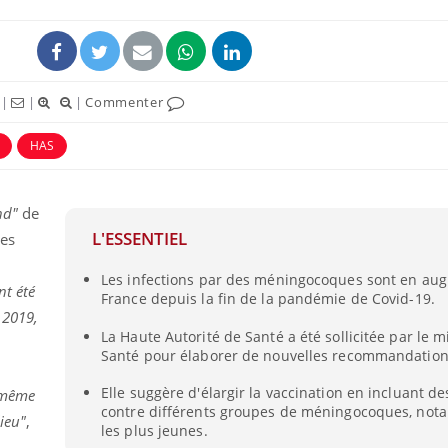
|
|
|
Commenter
HAS
nd"
de
L'ESSENTIEL
res
Les infections par des méningocoques sont en au
La sieste empêche-t-elle
nt été
France depuis la fin de la pandémie de Covid-19.
de dormir la nuit ?
 2019,
La Haute Autorité de Santé a été sollicitée par le m
Santé pour élaborer de nouvelles recommandations
VIH : la fin du comprimé
tous les jours se profile-t-
Elle suggère d'élargir la vaccination en incluant d
 même
elle enfin ?
contre différents groupes de méningocoques, no
lieu"
,
les plus jeunes.