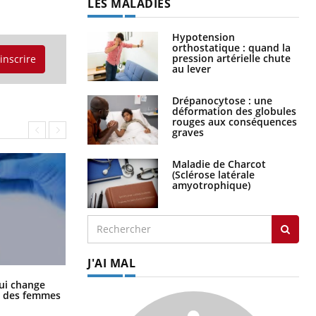
LES MALADIES
Hypotension
orthostatique : quand la
pression artérielle chute
'inscrire
au lever
Drépanocytose : une
déformation des globules
rouges aux conséquences
graves
Maladie de Charcot
(Sclérose latérale
amyotrophique)
J'AI MAL
La sieste empêche-t-elle de dormir
ui change
la nuit ?
ge des femmes