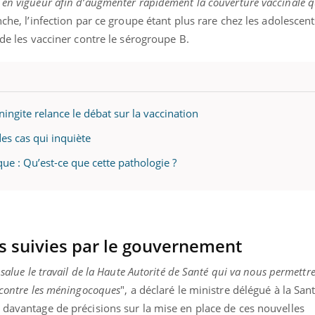
 en vigueur afin d’augmenter rapidement la couverture vaccinale qu
nche, l’infection par ce groupe étant plus rare chez les adolescent
 de les vacciner contre le sérogroupe B.
ence en fer : comprendre pour
tube
Youtube
venir
gue, irritabilité, brouillard mental ou
ingite relance le débat sur la vaccination
e alopécie… Les symptômes de la
nce en fer sont multiples ce qui la rend
es cas qui inquiète
ue : Qu’est-ce que cette pathologie ?
 suivies par le gouvernement
 salue le travail de la Haute Autorité de Santé qui va nous permettr
e contre les méningocoques
", a déclaré le ministre délégué à la San
e davantage de précisions sur la mise en place de ces nouvelles