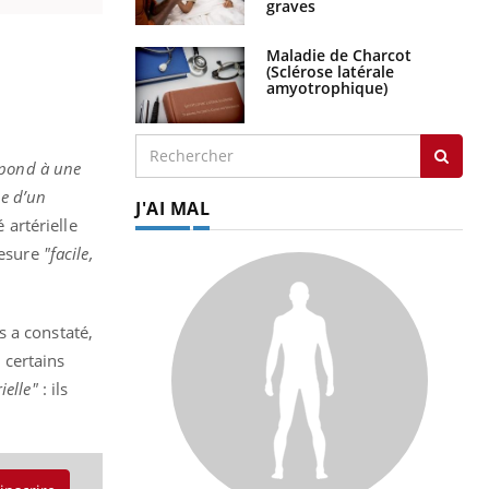
graves
Maladie de Charcot
(Sclérose latérale
amyotrophique)
spond à une
ue d’un
J'AI MAL
é artérielle
mesure
"facile,
es a constaté,
, certains
rielle"
: ils