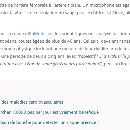
ients comme parfois chez les soignants.
soleil, activités en plein
idité de l’artère fémorale à l’artère tibiale. Un microphone est ég
sont ...
r la vitesse de circulation du sang (plus le chiffre est élevé, plu
dans la revue
eBioMedicine
, les scientifiques ont analysé les do
opéens, toutes âgées de plus de 40 ans. Celles-ci devaient rense
amen physique incluant une mesure de leur rigidité artérielle v
t une période de deux à cinq ans, avec
"l’objectif [...] d’évaluer la
 évolution avec l’état de santé général des participants",
peut-on lire
des maladies cardiovasculaires
archer 10.000 pas par jour est vraiment bénéfique
 bain de bouche pour détecter un risque précoce ?