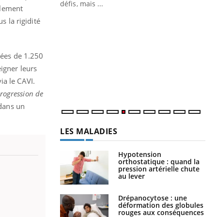
 air… Nos mains
défis, mais ...
alement
Un
s la rigidité
You
fac
pr
nnées de 1.250
Un 
mut
igner leurs
san
ia le CAVI.
num
 progression de
 dans un
LES MALADIES
Hypotension
orthostatique : quand la
pression artérielle chute
au lever
Drépanocytose : une
déformation des globules
rouges aux conséquences