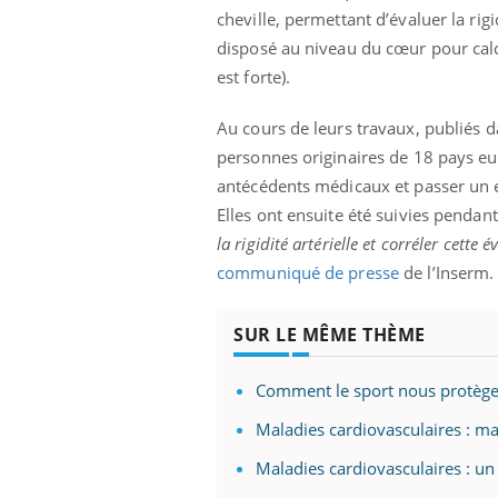
'un proche c'est
carence en fer sont multiples ce qui la rend
pat
cheville, permettant d’évaluer la rig
...
disposé au niveau du cœur pour calcule
est forte).
Au cours de leurs travaux, publiés 
personnes originaires de 18 pays eur
antécédents médicaux et passer un ex
Elles ont ensuite été suivies pendan
la rigidité artérielle et corréler cette
communiqué de presse
de l’Inserm.
SUR LE MÊME THÈME
Comment le sport nous protège 
Maladies cardiovasculaires : m
Maladies cardiovasculaires : un