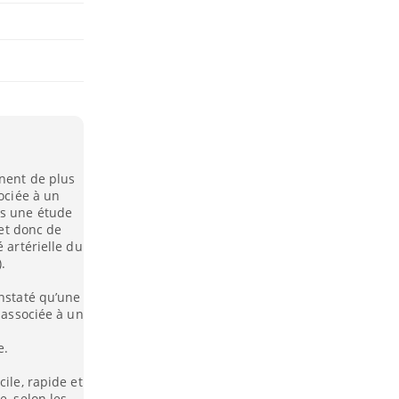
nnent de plus
sociée à un
ès une étude
 et donc de
 artérielle du
).
onstaté qu’une
t associée à un
e.
ile, rapide et
e, selon les