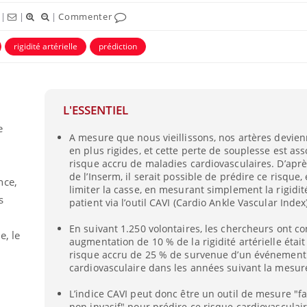
|
|
|
Commenter
rigidité artérielle
prédiction
L'ESSENTIEL
e
A mesure que nous vieillissons, nos artères devie
en plus rigides, et cette perte de souplesse est as
risque accru de maladies cardiovasculaires. D’apr
de l’Inserm, il serait possible de prédire ce risque,
nce,
limiter la casse, en mesurant simplement la rigidité
s
patient via l’outil CAVI (Cardio Ankle Vascular Index
En suivant 1.250 volontaires, les chercheurs ont c
e, le
augmentation de 10 % de la rigidité artérielle étai
risque accru de 25 % de survenue d’un événement
cardiovasculaire dans les années suivant la mesur
L’indice CAVI peut donc être un outil de mesure "fac
non invasif" pour prédire ce risque cardiovasculair