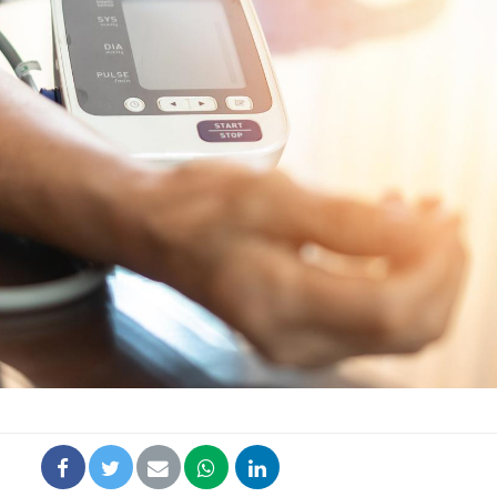
VIH : la fin du comprimé
Le Viagr
tous les jours se profile-t-
freiner 
elle enfin ?
cancer ?
Pourquoi votre ventre
Pourquo
gâche-t-il les premiers
de prot
jours de vos vacances ?
finalem
Fortes chaleurs :
Grossess
pourquoi le risque de
que dit 
noyade grimpe-t-il ?