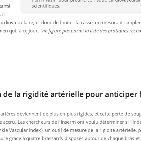
scientifiques.
 santé
 il
 cardiovasculaire, et donc de limiter la casse, en mesurant simple
amen qui, à ce jour,
"ne figure pas parmi la liste des pratiques re
de la rigidité artérielle pour anticiper 
uline & Charge mentale : et si on
Eczéma Chronique des
artères deviennent de plus en plus rigides, et cette perte de sou
tube
Youtube
Youtube
Y
it en parler??
préparer pour l’été !
e accru. Les chercheurs de l’Inserm ont voulu déterminer si l’Ind
kle Vascular Index), un outil de mesure de la rigidité artérielle, 
026, l'insuline dans le diabète de type 2
L'été arrive… et avec lui,
e entourée d'idées reçues chez les
rythme de vie ! Vacances, 
esuré grâce à quatre brassards disposés autour de chaque bras e