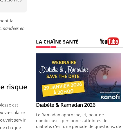
ment la
commandées en
LA CHAÎNE SANTÉ
Youtube
le risque
Youtube
 Mains : se
Diabète & Ramadan 2026
plesse est
Youtube
outube
ex vasculaire
Le Ramadan approche, et, pour de
pouvait servir
 un tout nouveau
nombreuses personnes atteintes de
plage, piscine,
diabète, c'est une période de questions, de
t de chaque