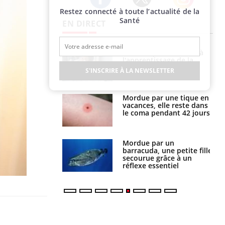
Restez connecté à toute l’actualité de la
Twitter
Facebook
Instagram
Santé
EN DIRECT
a pourrait-il
Le smartphone nuit-il à
la propagation du
l'apprentissage de la
lecture ?
S'INSCRIRE À LA NEWSLETTER
i manger moins
Mordue par une tique en
éines pourrait
vacances, elle reste dans
ent être bénéfique
le coma pendant 42 jours
e et chaleur : ce
Mordue par un
la science
barracuda, une petite fille
secourue grâce à un
réflexe essentiel