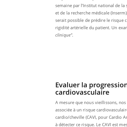
semaine par l’Institut national de la
et de la recherche médicale (Inserm),
serait possible de prédire le risque
rigidité artérielle du patient. Un ex
clinique".
Evaluer la progression 
cardiovasculaire
 Mains :
Carence en fer : comprendre pour
Ins
A mesure que nous vieillissons, nos 
Youtube
You
Youtube
Youtube
prévenir
osa
associée à un risque cardiovasculair
cardio/cheville (CAVI, pour Cardio An
aciles à aborder...
Fatigue, irritabilité, brouillard mental ou
En 2
poser des
même alopécie… Les symptômes de la
rest
à détecter ce risque. Le CAVI est m