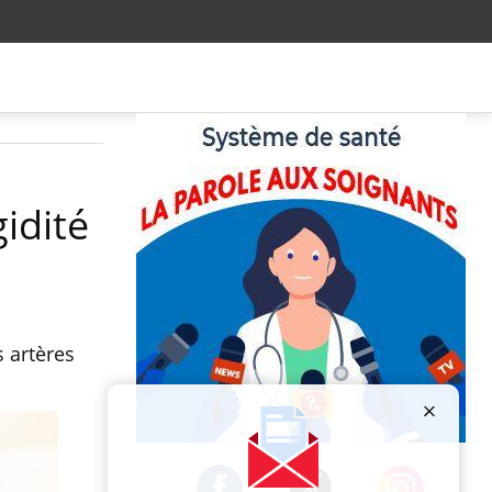
idité
s artères
Publicité