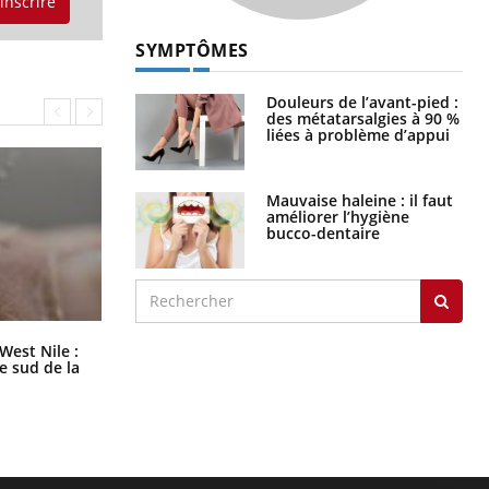
'inscrire
SYMPTÔMES
Douleurs de l’avant-pied :
des métatarsalgies à 90 %
liées à problème d’appui
Mauvaise haleine : il faut
améliorer l’hygiène
bucco-dentaire
Les médicaments GLP-1 protègent-
West Nile :
ils aussi les os ?
le sud de la