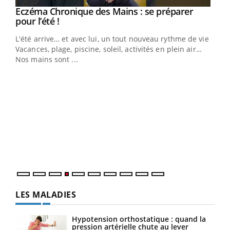
Eczéma Chronique des Mains : se préparer
Youtube
Youtube
pour l’été !
L'été arrive… et avec lui, un tout nouveau rythme de vie !
Vacances, plage, piscine, soleil, activités en plein air…
Nos mains sont ...
Dia
You
Le 
pers
ques
LES MALADIES
Hypotension orthostatique : quand la
pression artérielle chute au lever