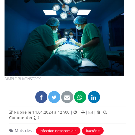
DIMPLE BHATI/ISTOCK
Publié le 14.04.2024 à 12h00
|
|
|
|
|
Commenter
Mots clés :
infection nosocomiale
bactérie