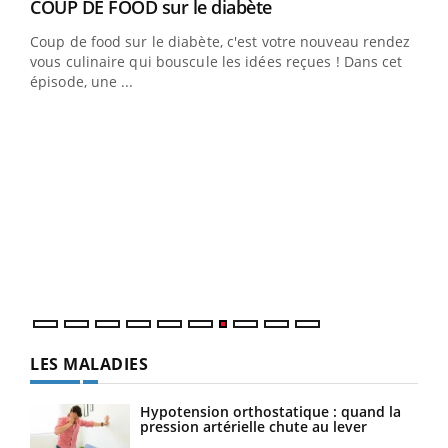
Youtube
cès
COUP DE FOOD sur le diabète
Youtube
Coup de food sur le diabète, c'est votre nouveau rendez-
 en
vous culinaire qui bouscule les idées reçues ! Dans cet
u
épisode, une ...
Qua
You
"Les
trav
DRH 
LES MALADIES
Hypotension orthostatique : quand la
pression artérielle chute au lever