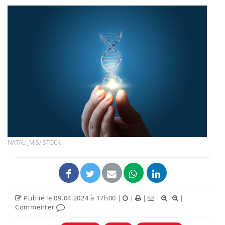
NATALI_MIS/ISTOCK
Publié le 09.04.2024 à 17h00
|
|
|
|
|
Commenter