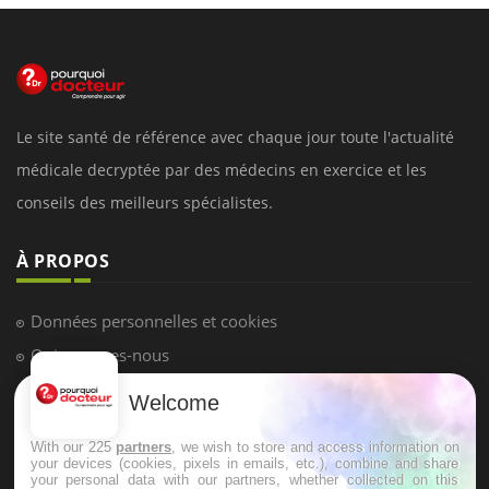
Le site santé de référence avec chaque jour toute l'actualité
médicale decryptée par des médecins en exercice et les
conseils des meilleurs spécialistes.
À PROPOS
Données personnelles et cookies
Qui sommes-nous
Conditions d'utilisation
Welcome
Plan du site
With our 225
partners
, we wish to store and access information on
Mentions Légales
your devices (cookies, pixels in emails, etc.), combine and share
your personal data with our partners, whether collected on this