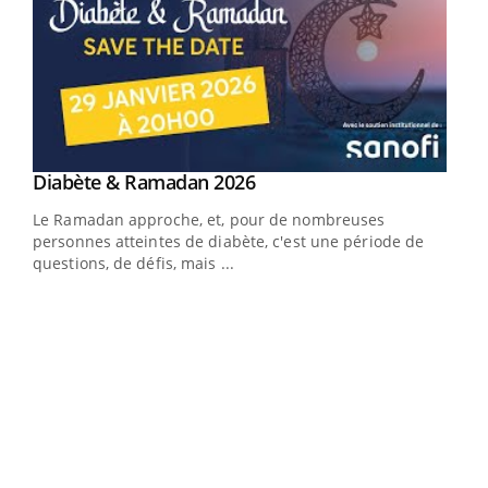
Youtube
Diabète & Ramadan 2026
Un « jumeau numérique » pour faciliter l’accès
Youtube
Youtube
Youtube
à la médecine préventive
Le Ramadan approche, et, pour de nombreuses
Un établissement lié à un groupe mutualiste innove en
personnes atteintes de diabète, c'est une période de
matière de bilan de santé : l'utilisation d'un « jumeau
questions, de défis, mais ...
numérique » permet ...
COU
You
Coup
vous
épis