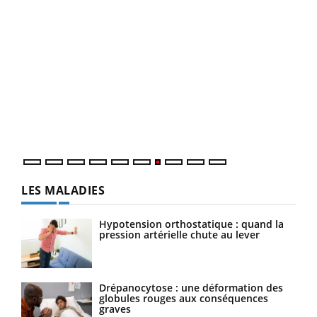
Qua
You
"Les
trav
DRH 
LES MALADIES
Hypotension orthostatique : quand la
pression artérielle chute au lever
Drépanocytose : une déformation des
globules rouges aux conséquences
graves