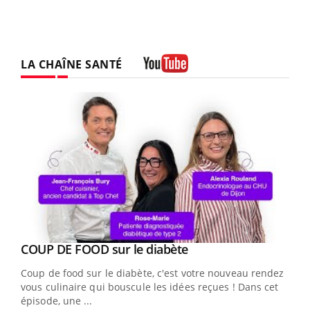
LA CHAÎNE SANTÉ
Youtube
Youtube
cès
COUP DE FOOD sur le diabète
Youtube
Coup de food sur le diabète, c'est votre nouveau rendez-
 en
vous culinaire qui bouscule les idées reçues ! Dans cet
u
épisode, une ...