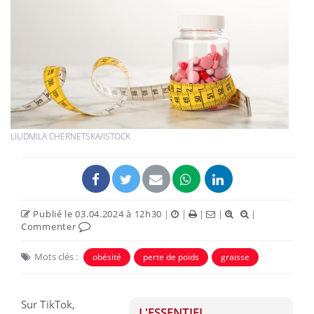
LIUDMILA CHERNETSKA/ISTOCK
Publié le 03.04.2024 à 12h30
|
|
|
|
|
Commenter
Mots clés :
obésité
perte de poids
graisse
Sur TikTok,
L'ESSENTIEL