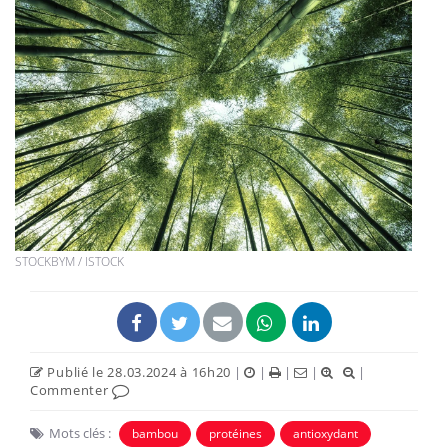
STOCKBYM / ISTOCK
Publié le 28.03.2024 à 16h20
|
|
|
|
|
Commenter
Mots clés :
bambou
protéines
antioxydant