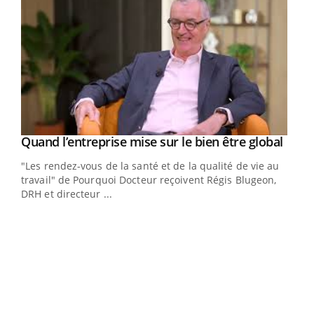
Yout
Quand l’entreprise mise sur le bien être global
Youtube
ndez-
"Les rendez-vous de la santé et de la qualité de vie au
cet
travail" de Pourquoi Docteur reçoivent Régis Blugeon,
DRH et directeur ...
Ecz
You
(3/3
Dans
vous