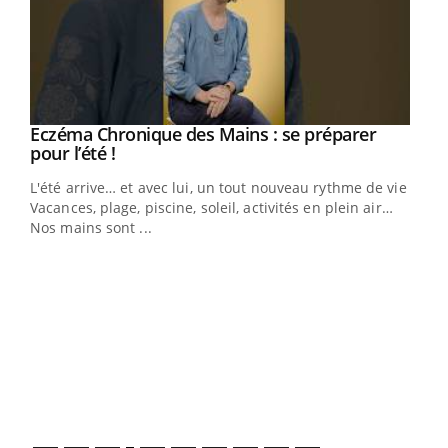
Eczéma Chronique des Mains : se préparer
Youtube
Youtube
pour l’été !
L'été arrive… et avec lui, un tout nouveau rythme de vie !
Vacances, plage, piscine, soleil, activités en plein air…
Nos mains sont ...
Dia
You
Le 
pers
ques