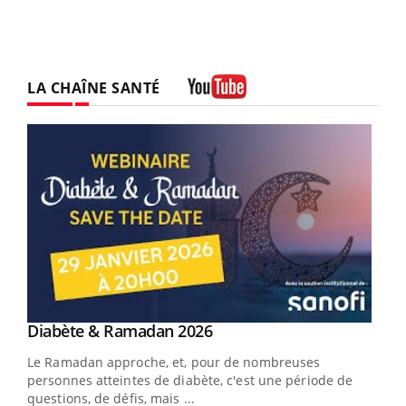
LA CHAÎNE SANTÉ
Youtube
Youtube
Diabète & Ramadan 2026
Un « jumeau numérique » pour faciliter l’accès
Youtube
Youtube
Youtube
à la médecine préventive
Le Ramadan approche, et, pour de nombreuses
Un établissement lié à un groupe mutualiste innove en
personnes atteintes de diabète, c'est une période de
matière de bilan de santé : l'utilisation d'un « jumeau
questions, de défis, mais ...