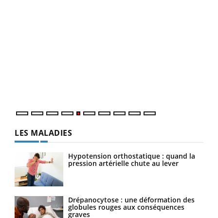
numérique » permet ...
COU
You
Coup
vous
épis
LES MALADIES
Hypotension orthostatique : quand la
pression artérielle chute au lever
Drépanocytose : une déformation des
globules rouges aux conséquences
graves