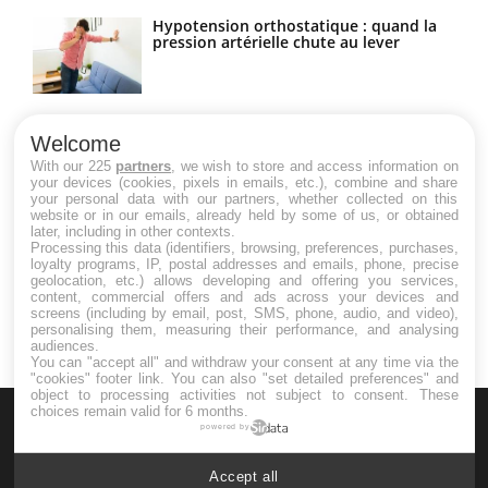
Hypotension orthostatique : quand la
pression artérielle chute au lever
Drépanocytose : une déformation des
globules rouges aux conséquences
Welcome
graves
With our 225
partners
, we wish to store and access information on
your devices (cookies, pixels in emails, etc.), combine and share
your personal data with our partners, whether collected on this
website or in our emails, already held by some of us, or obtained
Maladie de Charcot (Sclérose latérale
later, including in other contexts.
amyotrophique)
Processing this data (identifiers, browsing, preferences, purchases,
loyalty programs, IP, postal addresses and emails, phone, precise
geolocation, etc.) allows developing and offering you services,
content, commercial offers and ads across your devices and
screens (including by email, post, SMS, phone, audio, and video),
personalising them, measuring their performance, and analysing
audiences.
You can "accept all" and withdraw your consent at any time via the
"cookies" footer link
. You can also "set detailed preferences" and
object to processing activities not subject to consent. These
choices remain valid for 6 months.
powered by
Accept all