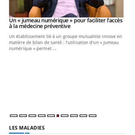
Un « jumeau numérique » pour faciliter l’accès
Youtube
Youtube
à la médecine préventive
Un établissement lié à un groupe mutualiste innove en
e
matière de bilan de santé : l'utilisation d'un « jumeau
numérique » permet ...
COU
You
Coup
vous
épis
LES MALADIES