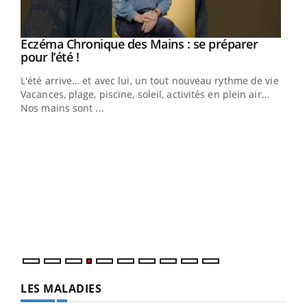
Eczéma Chronique des Mains : se préparer
Youtube
Youtube
pour l’été !
L'été arrive… et avec lui, un tout nouveau rythme de vie !
Vacances, plage, piscine, soleil, activités en plein air…
Nos mains sont ...
Dia
You
Le 
pers
ques
LES MALADIES