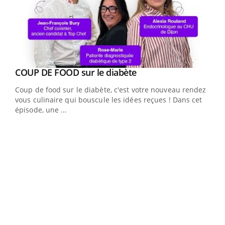
Youtube
cès
COUP DE FOOD sur le diabète
Youtube
Coup de food sur le diabète, c'est votre nouveau rendez-
 en
vous culinaire qui bouscule les idées reçues ! Dans cet
u
épisode, une ...
Qua
You
"Les
trav
DRH 