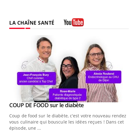
LA CHAÎNE SANTÉ
Youtube
Youtube
cès
COUP DE FOOD sur le diabète
Youtube
Coup de food sur le diabète, c'est votre nouveau rendez-
 en
vous culinaire qui bouscule les idées reçues ! Dans cet
u
épisode, une ...