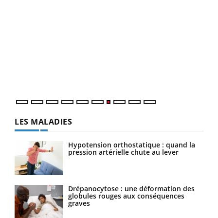
Qua
You
"Les
trav
DRH 
LES MALADIES
Hypotension orthostatique : quand la
pression artérielle chute au lever
Drépanocytose : une déformation des
globules rouges aux conséquences
graves