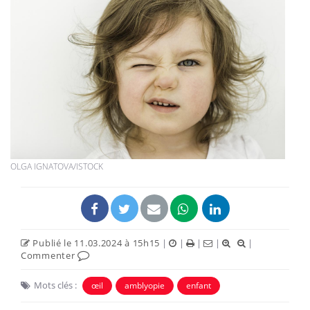
OLGA IGNATOVA/ISTOCK
Publié le 11.03.2024 à 15h15
|
|
|
|
|
Commenter
Mots clés :
œil
amblyopie
enfant