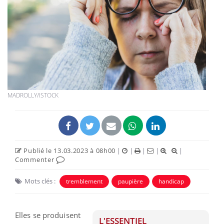
MADROLLY/ISTOCK
Publié le 13.03.2023 à 08h00
|
|
|
|
|
Commenter
Mots clés :
tremblement
paupière
handicap
Elles se produisent
L'ESSENTIEL