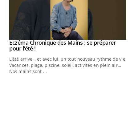
Eczéma Chronique des Mains : se préparer
Youtube
Youtube
pour l’été !
L'été arrive… et avec lui, un tout nouveau rythme de vie !
Vacances, plage, piscine, soleil, activités en plein air…
Nos mains sont ...
Dia
You
Le 
pers
ques