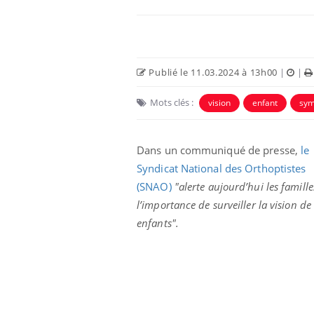
Carence en fer : comprendre pour
Youtube
Youtube
prévenir
Publié le 11.03.2024 à 13h00
|
|
Fatigue, irritabilité, brouillard mental ou
même alopécie… Les symptômes de la
Mots clés :
vision
enfant
sy
carence en fer sont multiples ce qui la rend
...
 Mains :
Ins
You
Youtube
osa
Dans un communiqué de presse,
le
Syndicat National des Orthoptistes
aciles à aborder...
En 2
poser des
rest
(SNAO)
"alerte aujourd’hui les famille
'un proche c'est
pat
l’importance de surveiller la vision de
enfants".