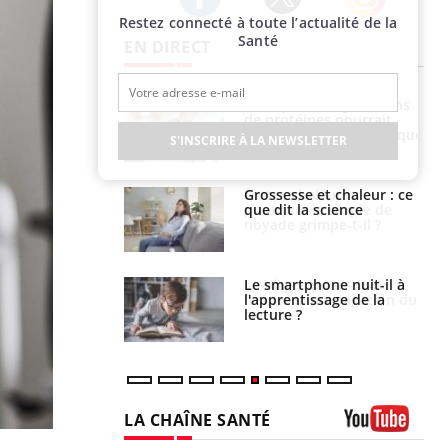
Restez connecté à toute l’actualité de la
Twitter
Facebook
Instagram
Santé
EN DIRECT
i votre ventre
Pourquoi manger moins
il les premiers
de protéines pourrait
 vos vacances ?
finalement être bénéfique
S'INSCRIRE À LA NEWSLETTER
haleurs :
Grossesse et chaleur : ce
i le risque de
que dit la science
rimpe-t-il ?
a pourrait-il
Le smartphone nuit-il à
la propagation du
l'apprentissage de la
lecture ?
LA CHAÎNE SANTÉ
Youtube