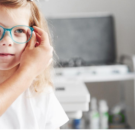
Cytomégalovirus : ce qui
Pourquo
change dans la prise en
gâche-t-
charge des femmes
jours de
enceintes
La sieste empêche-t-elle
Fortes c
de dormir la nuit ?
pourquo
noyade g
VIH : la fin du comprimé
Le Viagr
tous les jours se profile-t-
freiner 
elle enfin ?
cancer ?