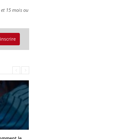
 et 15 mois ou
'inscrire
Cancer colorectal : une stratégie
comment le