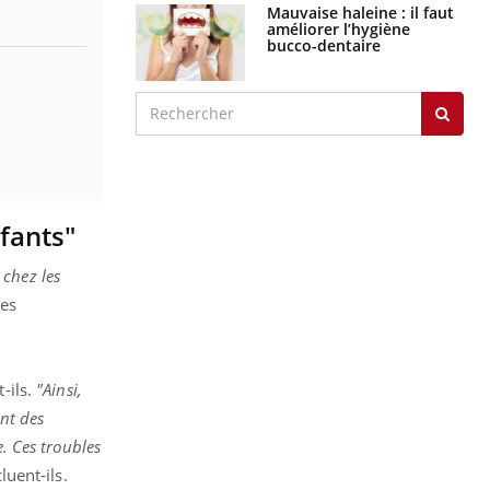
Mauvaise haleine : il faut
améliorer l’hygiène
bucco-dentaire
fants"
 chez les
les
-ils.
"Ainsi,
ant des
e. Ces troubles
uent-ils.