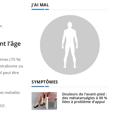
J'AI MAL
n*.
nt l’âge
lèmes (70 %)
n strabisme ou
l peut être
SYMPTÔMES
ces maladies
Douleurs de l’avant-pied :
des métatarsalgies à 90 %
liées à problème d’appui
AO.