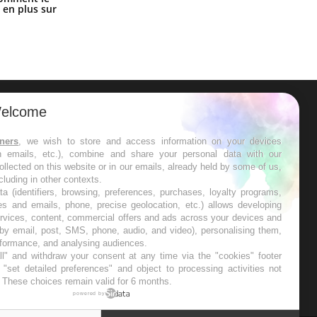
simple aurait changé la donne au
 en plus sur
Pays basque
elcome
ER
tners
, we wish to store and access information on your devices
in emails, etc.), combine and share your personal data with our
s les semaines les meilleures
ollected on this website or in our emails, already held by some of us,
ncluding in other contexts.
ta (identifiers, browsing, preferences, purchases, loyalty programs,
es and emails, phone, precise geolocation, etc.) allows developing
ervices, content, commercial offers and ads across your devices and
 by email, post, SMS, phone, audio, and video), personalising them,
RE
rformance, and analysing audiences.
l" and withdraw your consent at any time via the "cookies" footer
"set detailed preferences" and object to processing activities not
. These choices remain valid for 6 months.
powered by