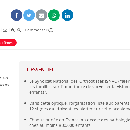
|
|
|
Commenter
mptômes
uline & Charge mentale : et si on
Eczéma Chronique des
tube
Youtube
Youtube
Y
it en parler??
préparer pour l’été !
L'ESSENTIEL
026, l'insuline dans le diabète de type 2
L'été arrive… et avec lui,
e entourée d'idées reçues chez les
rythme de vie ! Vacances, 
s sur
Le Syndicat National des Orthoptistes (SNAO) "aler
ients comme parfois chez les soignants.
soleil, activités en plein
 leurs
les familles sur l’importance de surveiller la vision
sont ...
enfants".
Dans cette optique, l’organisation liste aux parents
12 signes qui doivent les alerter sur cette problém
Chaque année en France, on décèle des pathologies
chez au moins 800.000 enfants.