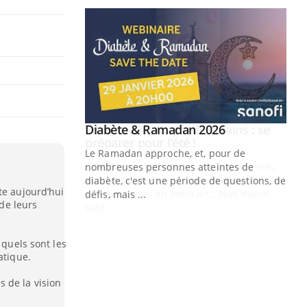
Youtube
 Mains : se
Diabète & Ramadan 2026
Youtube
outube
Le Ramadan approche, et, pour de
 un tout nouveau
nombreuses personnes atteintes de
plage, piscine,
diabète, c'est une période de questions, de
te aujourd’hui
 air… Nos mains
défis, mais ...
 de leurs
Un
You
fac
 quels sont les
pr
atique.
Un 
 de la vision
mut
san