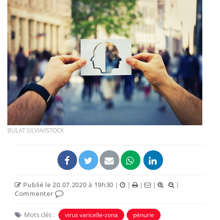
BULAT SILVIA/ISTOCK
Publié le 20.07.2020 à 19h30
|
|
|
|
|
Commenter
Mots clés :
virus varicelle-zona
pénurie