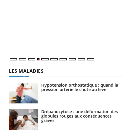
Dia
You
Le 
pers
ques
LES MALADIES
Hypotension orthostatique : quand la
pression artérielle chute au lever
Drépanocytose : une déformation des
globules rouges aux conséquences
graves