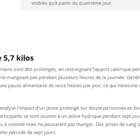
visibles qu’à partir du quatrième jour.
 5,7 kilos
ertains sont dits prolongés, en restreignant l’apport calorique pe
en ne mangeant pas pendant plusieurs heures de la journée. Génér
une pause alimentaire de seize heures par jour, ce qui nécessite
 analysé l’impact d’un jeûne prolongé sur douze personnes en bo
Youtube
bète & Ramadan 2026
Un « jumeau numériq
tube
Youtube
ticipants se sont soumis à un jeûne hydrique pendant sept jour
faciliter l’accès à la 
Ramadan approche, et, pour de
Youtube
’eau à volonté mais ne pouvaient pas manger. Des prises de sang o
préventive
breuses personnes atteintes de
ette période de sept jours.
Un établissement lié à u
ète, c'est une période de questions, de