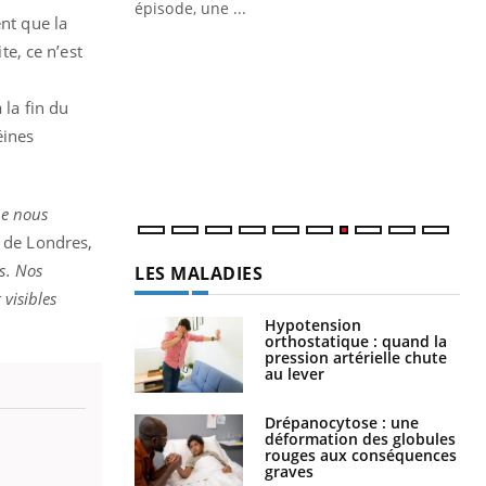
ière de bilan de
épisode, une ...
ent que la
« jumeau
Qu
You
te, ce n’est
êtr
"Le
 la fin du
qua
éines
Doc
dir
ue nous
y de Londres,
ds. Nos
LES MALADIES
 visibles
Hypotension
orthostatique : quand la
pression artérielle chute
au lever
Drépanocytose : une
déformation des globules
rouges aux conséquences
graves