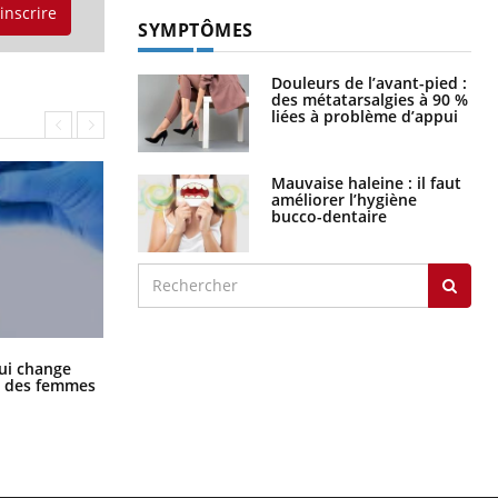
'inscrire
SYMPTÔMES
Douleurs de l’avant-pied :
des métatarsalgies à 90 %
liées à problème d’appui
Mauvaise haleine : il faut
améliorer l’hygiène
bucco-dentaire
La sieste empêche-t-elle de dormir
ui change
la nuit ?
ge des femmes