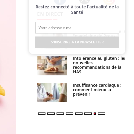
Restez connecté à toute l’actualité de la
Twitter
Facebook
Instagram
Santé
EN DIRECT
 gérer le
Cerveau : le mystère de la
 des enfants en
"madeleine de Proust"
s ?
enfin expliqué
S'INSCRIRE À LA NEWSLETTER
évention : ce que
Intolérance au gluten : les
s pourront
nouvelles
faire
recommandations de la
HAS
uel est ce
Insuffisance cardiaque :
ent autorisé aux
comment mieux la
is ?
prévenir