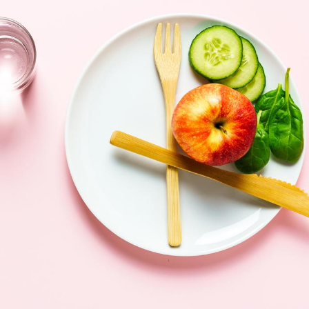
Mordue par un
Comment
barracuda, une petite fille
sommeil
secourue grâce à un
vacance
réflexe essentiel
Légionellose en Suisse :
Bilan pr
quelle est l’origine de la
les kiné
contamination ?
bientôt 
Allergies alimentaires :
TDAH : q
une nouvelle arme contre
traitem
les réactions sévères
États-Un