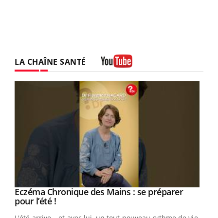
LA CHAÎNE SANTÉ
Youtube
Eczéma Chronique des Mains : se préparer
Youtube
Youtube
pour l’été !
L'été arrive… et avec lui, un tout nouveau rythme de vie !