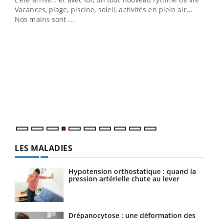
Vacances, plage, piscine, soleil, activités en plein air…
Nos mains sont ...
Dia
You
Le 
pers
ques
LES MALADIES
Hypotension orthostatique : quand la
pression artérielle chute au lever
Drépanocytose : une déformation des