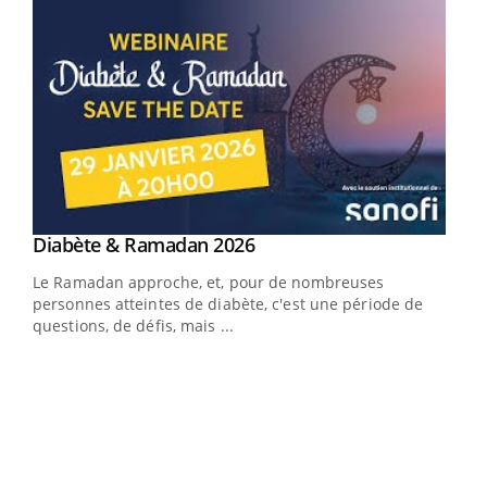
Youtube
Diabète & Ramadan 2026
Youtube
Le Ramadan approche, et, pour de nombreuses
vie !
personnes atteintes de diabète, c'est une période de
…
questions, de défis, mais ...
Un 
You
à l