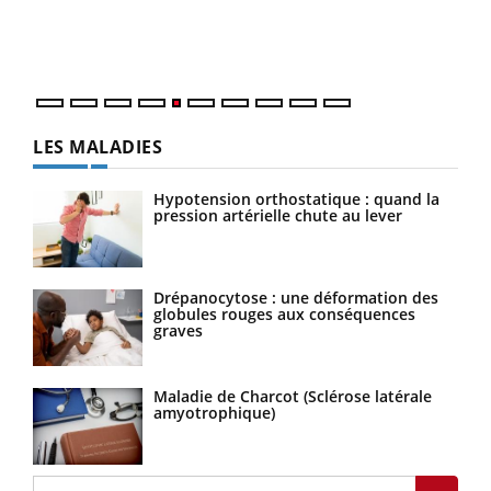
Un é
mati
numé
LES MALADIES
Hypotension orthostatique : quand la
pression artérielle chute au lever
Drépanocytose : une déformation des
globules rouges aux conséquences
graves
Maladie de Charcot (Sclérose latérale
amyotrophique)