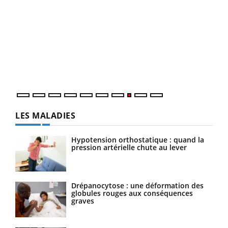
Ecz
You
(3/3
Dans
vous
quot
LES MALADIES
Hypotension orthostatique : quand la
pression artérielle chute au lever
Drépanocytose : une déformation des
globules rouges aux conséquences
graves