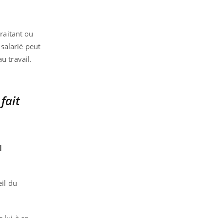
raitant ou
 salarié peut
u travail.
fait
l
eil du