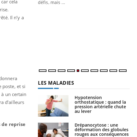
 car cela
rise.
Un « jumeau numérique » pour
CO
Youtube
You
té. Il n’y a
faciliter l’accès à la médecine
Youtube
Cou
préventive
nou
Un établissement lié à un groupe
bou
mutualiste innove en matière de bilan de
épi
santé : l'utilisation d'un « jumeau
numérique » permet ...
 donnera
LES MALADIES
 poste, et si
 à un certain
Hypotension
orthostatique : quand la
a d’ailleurs
pression artérielle chute
au lever
s de reprise
Drépanocytose : une
déformation des globules
rouges aux conséquences