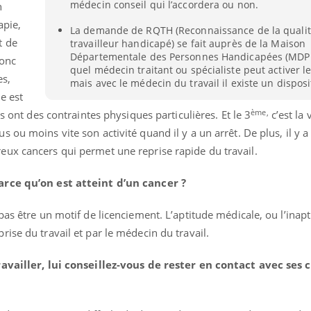
médecin conseil qui l’accordera ou non.
n
apie,
La demande de RQTH (Reconnaissance de la qualit
t de
travailleur handicapé) se fait auprès de la Maison
Départementale des Personnes Handicapées (MDPH
donc
quel médecin traitant ou spécialiste peut activer le
es,
mais avec le médecin du travail il existe un disposi
e est
ème,
ns ont des contraintes physiques particulières. Et le 3
c’est la
 ou moins vite son activité quand il y a un arrêt. De plus, il y a
ux cancers qui permet une reprise rapide du travail.
arce qu’on est atteint d’un cancer ?
as être un motif de licenciement. L’aptitude médicale, ou l’inapt
ise du travail et par le médecin du travail.
éma Chronique des Mains : se
Diabète & Ramadan 
tube
Youtube
Youtube
parer pour l’été !
ravailler, lui conseillez-vous de rester en contact avec ses 
Le Ramadan approche, et,
é arrive… et avec lui, un tout nouveau
nombreuses personnes at
me de vie ! Vacances, plage, piscine,
diabète, c'est une périod