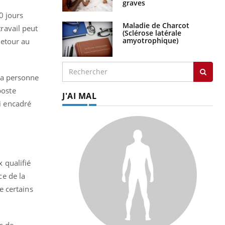
graves
30 jours
Maladie de Charcot
travail peut
(Sclérose latérale
amyotrophique)
retour au
 la personne
poste
J'AI MAL
ai encadré
x qualifié
e de la
de certains