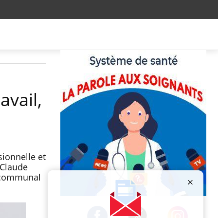
avail,
sionnelle et
-Claude
ercommunal
Publicité