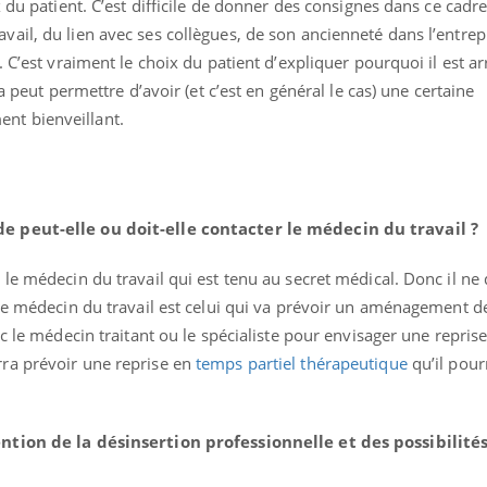
 du patient. C’est difficile de donner des consignes dans ce cadre
il, activités en plein air… Nos mains
défis, mais ...
 ...
il, du lien avec ses collègues, de son ancienneté dans l’entrep
C’est vraiment le choix du patient d’expliquer pourquoi il est arrê
a peut permettre d’avoir (et c’est en général le cas) une certaine
t bienveillant.
e peut-elle ou doit-elle contacter le médecin du travail ?
le médecin du travail qui est tenu au secret médical. Donc il ne
Le médecin du travail est celui qui va prévoir un aménagement de
c le médecin traitant ou le spécialiste pour envisager une reprise
ra prévoir une reprise en
temps partiel thérapeutique
qu’il pourr
ntion de la désinsertion professionnelle et des possibilité