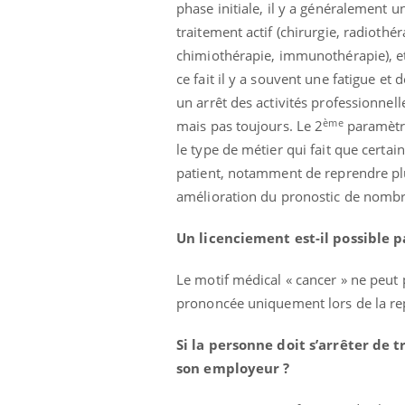
phase initiale, il y a généralement u
traitement actif (chirurgie, radiothér
chimiothérapie, immunothérapie), e
ce fait il y a souvent une fatigue et 
un arrêt des activités professionnell
ème
mais pas toujours. Le 2
paramètr
le type de métier qui fait que certai
patient, notamment de reprendre plus
amélioration du pronostic de nombre
Un licenciement est-il possible p
Le motif médical « cancer » ne peut p
prononcée uniquement lors de la repr
prendre pour
Insuline & Charge mentale : et si on
Ecz
Youtube
You
Youtube
osait en parler??
pré
Si la personne doit s’arrêter de t
son employeur ?
llard mental ou
En 2026, l'insuline dans le diabète de type 2
L'ét
tômes de la
reste entourée d'idées reçues chez les
ryth