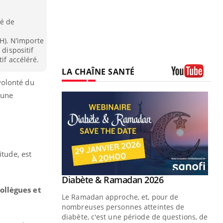
é de
). N’importe
 dispositif
tif accéléré.
LA CHAÎNE SANTÉ
 volonté du
Youtube
 une
itude, est
Youtube
2026
collègues et
 pour de
teintes de
e de questions, de