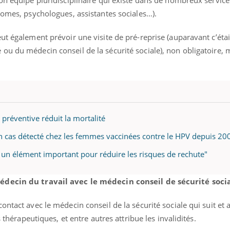
on équipe pluridisciplinaire qui existe dans de nombreux service
nomes, psychologues, assistantes sociales…).
ut également prévoir une visite de pré-reprise (auparavant c’étai
u du médecin conseil de la sécurité sociale), non obligatoire, 
 préventive réduit la mortalité
un cas détecté chez les femmes vaccinées contre le HPV depuis 20
st un élément important pour réduire les risques de rechute"
édecin du travail avec le médecin conseil de sécurité socia
ntact avec le médecin conseil de la sécurité sociale qui suit et 
s thérapeutiques, et entre autres attribue les invalidités.