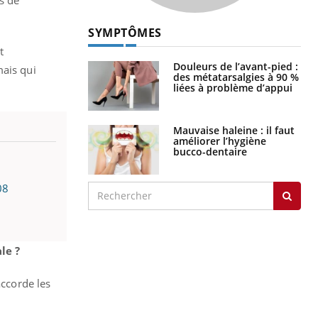
s de
SYMPTÔMES
t
Douleurs de l’avant-pied :
mais qui
des métatarsalgies à 90 %
liées à problème d’appui
Mauvaise haleine : il faut
améliorer l’hygiène
bucco-dentaire
08
le ?
accorde les