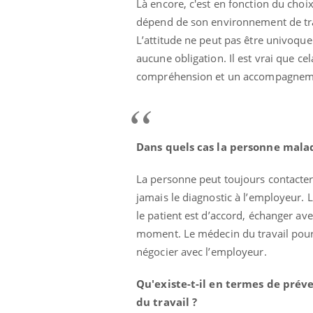
Là encore, c'est en fonction du choix
les ce qui la rend
patients comme parfois chez les soignants.
sole
sont
dépend de son environnement de trava
L’attitude ne peut pas être univoque. 
aucune obligation. Il est vrai que cel
compréhension et un accompagnemen
Dans quels cas la personne malad
La personne peut toujours contacter 
jamais le diagnostic à l’employeur. 
le patient est d’accord, échanger ave
moment. Le médecin du travail pour
négocier avec l’employeur.
Qu'existe-t-il en termes de préve
du travail ?