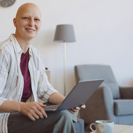
Toujours connectés :
Les méd
comment le travail
protègen
empiète de plus en plus
?
sur nos soirées
Cancer colorectal : une
Cytomég
stratégie simple aurait
change d
changé la donne au Pays
charge 
basque
enceint
Chikungunya, dengue,
La siest
West Nile : que se passe-
de dormi
t-il dans le sud de la
France ?