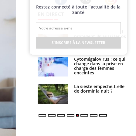
Restez connecté à toute l’actualité de la
Twitter
Facebook
Instagram
Santé
EN DIRECT
icaments GLP-1
VIH : la fin du comprimé
t-ils aussi les os
tous les jours se profile-t-
elle enfin ?
S'INSCRIRE À LA NEWSLETTER
alovirus : ce qui
Pourquoi votre ventre
ans la prise en
gâche-t-il les premiers
des femmes
jours de vos vacances ?
es
e empêche-t-elle
Fortes chaleurs :
r la nuit ?
pourquoi le risque de
noyade grimpe-t-il ?