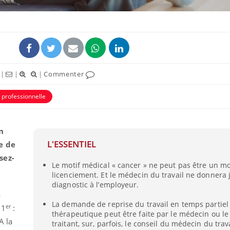
|
|
|
Commenter
e professionnelle
n
L'ESSENTIEL
le de
sez-
Le motif médical « cancer » ne peut pas être un mo
licenciement. Et le médecin du travail ne donnera 
diagnostic à l’employeur.
a
La demande de reprise du travail en temps partiel
er
 1
:
thérapeutique peut être faite par le médecin ou le 
A la
traitant, sur, parfois, le conseil du médecin du trava