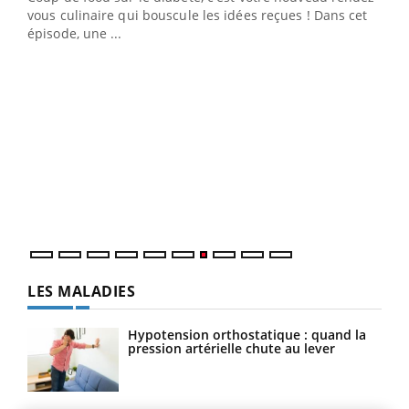
 en
vous culinaire qui bouscule les idées reçues ! Dans cet
u
épisode, une ...
Qua
You
"Les
trav
DRH 
LES MALADIES
Hypotension orthostatique : quand la
pression artérielle chute au lever