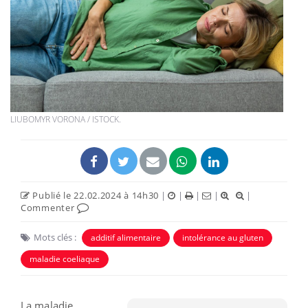
LIUBOMYR VORONA / ISTOCK.
Publié le 22.02.2024 à 14h30
|
|
|
|
|
Commenter
Mots clés :
additif alimentaire
intolérance au gluten
maladie coeliaque
La maladie