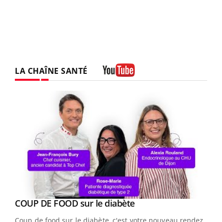
LA CHAÎNE SANTÉ
Youtube
Youtube
cès
COUP DE FOOD sur le diabète
Youtube
Coup de food sur le diabète, c'est votre nouveau rendez-