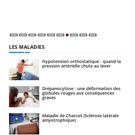
"Les
trav
DRH 
LES MALADIES
Hypotension orthostatique : quand la
pression artérielle chute au lever
Drépanocytose : une déformation des
globules rouges aux conséquences
graves
Maladie de Charcot (Sclérose latérale
amyotrophique)