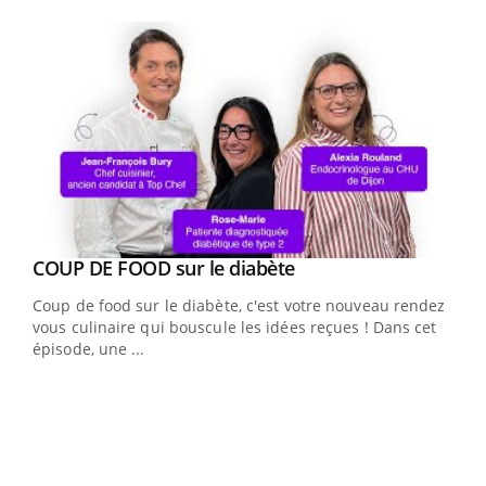
Youtube
Youtube
cès
COUP DE FOOD sur le diabète
Youtube
Coup de food sur le diabète, c'est votre nouveau rendez-
 en
vous culinaire qui bouscule les idées reçues ! Dans cet
u
épisode, une ...
Qua
You