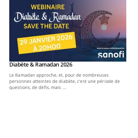
Youtube
Diabète & Ramadan 2026
Youtube
Le Ramadan approche, et, pour de nombreuses
vie !
personnes atteintes de diabète, c'est une période de
…
questions, de défis, mais ...
Un 
You
à l
Un é