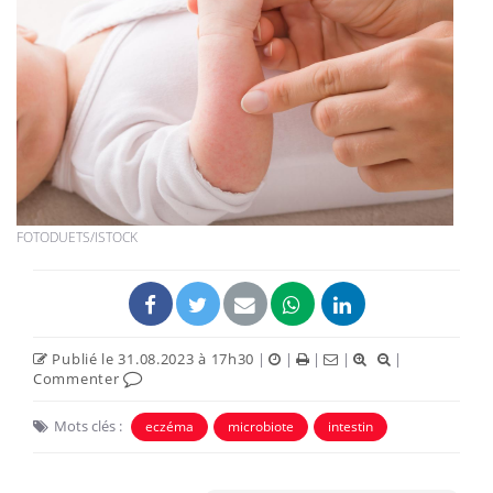
FOTODUETS/ISTOCK
Publié le 31.08.2023 à 17h30
|
|
|
|
|
Commenter
Mots clés :
eczéma
microbiote
intestin