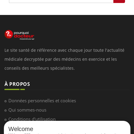
Le site santé de référence avec chaque jour toute l'actualité
médicale decryptée par des médecins en exercice et les
conseils des meilleurs spécialistes.
À PROPOS
Données personnelles et cookies
Qui sommes-nous
Conditions d'utilisation
Plan du site
Welcome