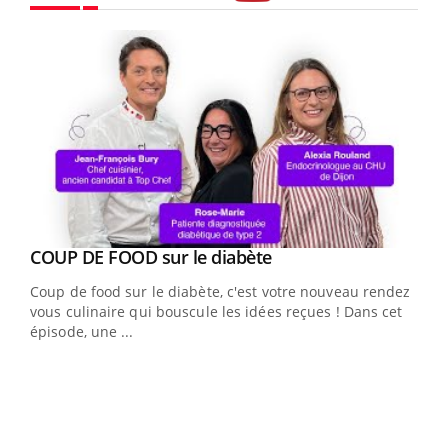
Youtube
Youtube
cès
COUP DE FOOD sur le diabète
Youtube
Coup de food sur le diabète, c'est votre nouveau rendez-
 en
vous culinaire qui bouscule les idées reçues ! Dans cet
u
épisode, une ...
Qua
You