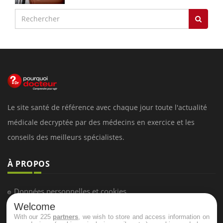
Le site santé de référence avec chaque jour toute l'actualité
médicale decryptée par des médecins en exercice et les
conseils des meilleurs spécialistes.
À PROPOS
Données personnelles et cookies
Welcome
Qui sommes-nous
With our 225
partners
, we wish to store and access information on
Conditions d'utilisation