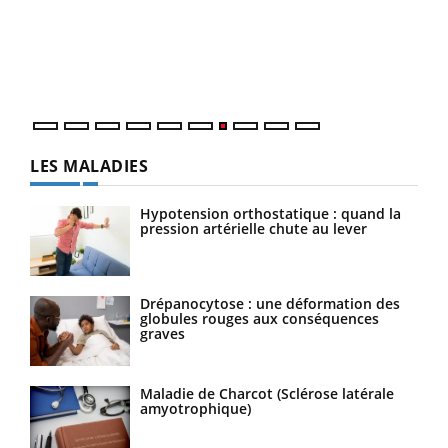
"Les
trav
DRH 
LES MALADIES
Hypotension orthostatique : quand la
pression artérielle chute au lever
Drépanocytose : une déformation des
globules rouges aux conséquences
graves
Maladie de Charcot (Sclérose latérale
amyotrophique)