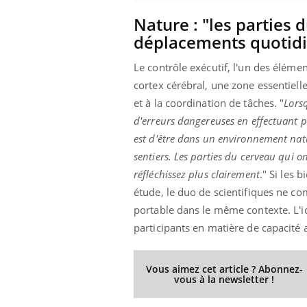
Nature : "les parties 
déplacements quotidi
Youtube
 Mains : se
Diabète & Ramadan 2026
Un 
Youtube
You
Le contrôle exécutif, l'un des élémen
outube
fac
cortex cérébral, une zone essentielle
Le Ramadan approche, et, pour de
pré
un tout nouveau
et à la coordination de tâches. "
Lorsq
nombreuses personnes atteintes de
Un 
lage, piscine,
diabète, c'est une période de questions, de
d'erreurs dangereuses en effectuant p
mut
air… Nos mains
défis, mais ...
est d'être dans un environnement natur
sant
sentiers. Les parties du cerveau qui o
num
réfléchissez plus clairement
." Si les 
étude, le duo de scientifiques ne com
portable dans le même contexte. L'i
participants en matière de capacité 
Vous aimez cet article ? Abonnez-
vous à la newsletter !