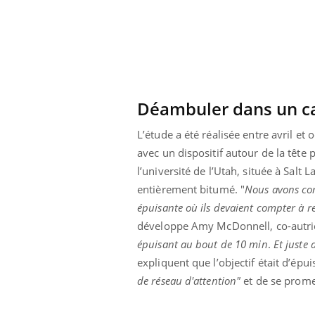
ar une tique en
Allergies alimentaires :
, elle reste dans
une nouvelle arme contre
pendant 42 jours
les réactions sévères
Déambuler dans un c
L’étude a été réalisée entre avril e
avec un dispositif autour de la tête
l’université de l’Utah, située à Salt
entièrement bitumé. "
Nous avons com
épuisante où ils devaient compter à re
développe Amy McDonnell, co-autric
épuisant au bout de 10 min
.
Et juste
expliquent que l’objectif était d’épui
de réseau d'attention"
et de se prom