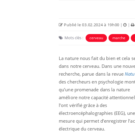
Publié le 03.02.2024 à 19h00
|
|
Mots clés :
cerveau
marche
La nature nous fait du bien et cela s
dans notre cerveau. Dans une nouve
recherche, parue dans la revue
Natu
des chercheurs en psychologie mon
e et chaleur : ce
Mordue par un
qu’une promenade dans la nature
a science
barracuda, une petite fille
secourue grâce à un
améliore notre capacité attentionnell
réflexe essentiel
l’ont vérifié grâce à des
électroencéphalographies (EEG), un
phone nuit-il à
Légionellose en Suisse :
tissage de la
quelle est l’origine de la
mesure qui permet d’enregistrer l’ac
contamination ?
électrique du cerveau.