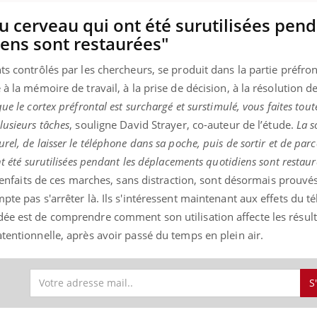
du cerveau qui ont été surutilisées pend
ens sont restaurées"
« jumeau numérique » pour
tube
ts contrôlés par les chercheurs, se produit dans la partie préfro
iliter l’accès à la médecine
 à la mémoire de travail, à la prise de décision, à la résolution 
Youtube
ventive
ue le cortex préfrontal est surchargé et surstimulé, vous faites tout
établissement lié à un groupe
lusieurs tâches
, souligne David Strayer, co-auteur de l’étude.
La s
ualiste innove en matière de bilan de
el, de laisser le téléphone dans sa poche, puis de sortir et de parc
é : l'utilisation d'un « jumeau
nt été surutilisées pendant les déplacements quotidiens sont restaur
érique » permet ...
bienfaits de ces marches, sans distraction, sont désormais prouvés
pte pas s'arrêter là. Ils s'intéressent maintenant aux effets du 
dée est de comprendre comment son utilisation affecte les résult
atentionnelle, après avoir passé du temps en plein air.
S