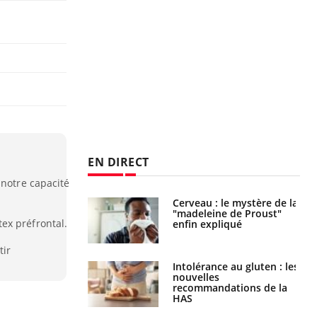
EN DIRECT
 notre capacité
Cerveau : le mystère de la
Le décalage des horaires
"madeleine de Proust"
d'été : quel impact sur le
ex préfrontal.
enfin expliqué
sommeil ?
tir
Intolérance au gluten : les
Grossesse : ces polluants
nouvelles
pourraient influencer le
recommandations de la
poids des enfants
HAS