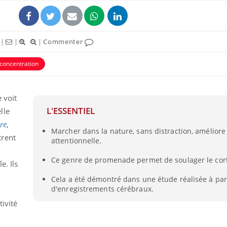
|
|
|
Commenter
concentration
e voit
L'ESSENTIEL
lle
re
,
Marcher dans la nature, sans distraction, améliore
trent
attentionnelle.
Comment gérer le
sommeil des enfants en
Ce genre de promenade permet de soulager le cort
vacances ?
e. Ils
Cela a été démontré dans une étude réalisée à par
d'enregistrements cérébraux.
e
Bilan prévention : ce que
les kinés pourront
tivité
bientôt faire