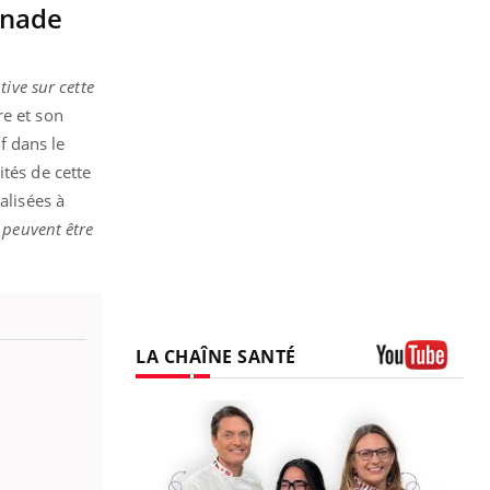
enade
ive sur cette
re et son
f dans le
ités de cette
alisées à
 peuvent être
LA CHAÎNE SANTÉ
Youtube