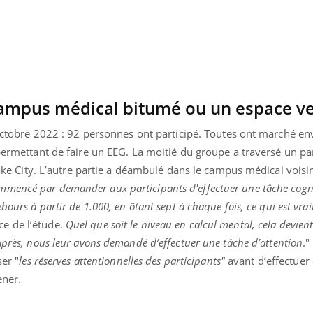
TDAH : quel est ce
traitement autorisé aux
États-Unis ?
ampus médical bitumé ou un espace ve
t octobre 2022 : 92 personnes ont participé. Toutes ont marché e
 permettant de faire un EEG. La moitié du groupe a traversé un pa
 Lake City. L’autre partie a déambulé dans le campus médical voisin
mencé par demander aux participants d'effectuer une tâche cogni
bours à partir de 1.000, en ôtant sept à chaque fois, ce qui est vrai
e de l’étude.
Quel que soit le niveau en calcul mental, cela devient
 après, nous leur avons demandé d’effectuer une tâche d’attention
."
ser "
les réserves attentionnelles des participants"
avant d’effectuer 
ener.