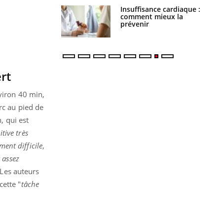
Insuffisance cardiaque :
Autisme : pourquoi le
comment mieux la
cerveau reconnaît-il les
prévenir
visages autrement ?
rt
nviron 40 min,
rc au pied de
, qui est
tive très
ment difficile
,
 assez
 Les auteurs
cette "
tâche