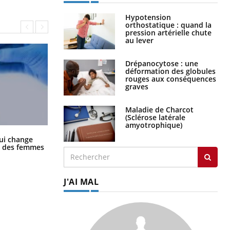
Hypotension
orthostatique : quand la
pression artérielle chute
au lever
Drépanocytose : une
déformation des globules
rouges aux conséquences
graves
Maladie de Charcot
(Sclérose latérale
amyotrophique)
La sieste empêche-t-elle de dormir
ui change
la nuit ?
ge des femmes
J'AI MAL