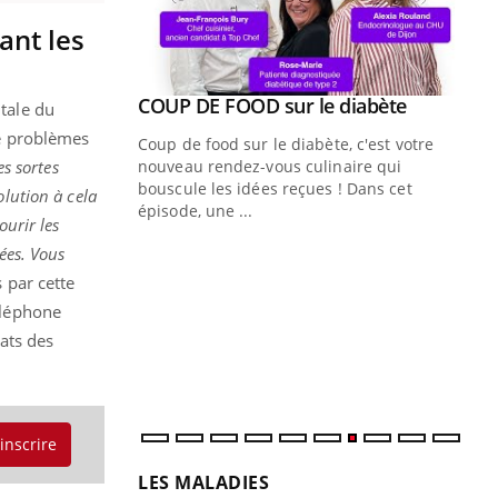
ant les
Youtube
COUP DE FOOD sur le diabète
Youtube
ntale du
de problèmes
Coup de food sur le diabète, c'est votre
es sortes
nouveau rendez-vous culinaire qui
bouscule les idées reçues ! Dans cet
olution à cela
épisode, une ...
ourir les
Quand l’entreprise mise sur le bien
Ec
Youtube
You
ées. Vous
Youtube
être global
quo
 par cette
téléphone
"Les rendez-vous de la santé et de la
Dan
qualité de vie au travail" de Pourquoi
der
ats des
Docteur reçoivent Régis Blugeon, DRH et
com
directeur ...
et é
'inscrire
LES MALADIES