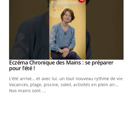
Eczéma Chronique des Mains : se préparer
Youtube
Youtube
pour l’été !
L'été arrive… et avec lui, un tout nouveau rythme de vie !
Vacances, plage, piscine, soleil, activités en plein air…
Nos mains sont ...
Dia
You
Le 
pers