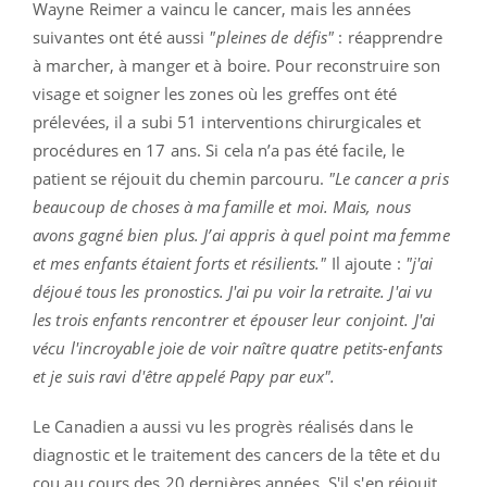
Wayne
Reimer
a vaincu le cancer, mais les années
suivantes ont été aussi
"pleines de défis"
:
réapprendre
à marcher, à manger et à boire.
Pour reconstruire son
visage et soigner les zones où les greffes ont été
prélevées, il a subi 51 interventions chirurgicales et
procédures en 17 ans.
Si cela n’a pas été facile, le
patient se réjouit du chemin parcouru.
"Le cancer a pris
beaucoup de choses à ma famille et moi.
Mais,
nous
avons gagné bien plus.
J’ai appris à quel point ma femme
et mes enfants étaient forts et résilients."
Il ajoute :
"j'ai
déjoué tous les pronostics.
J'ai pu voir la retraite.
J'ai vu
les trois enfants rencontrer et épouser leur conjoint.
J'ai
vécu l'incroyable joie de voir naître quatre petits-enfants
et je suis ravi d'être appelé Papy par eux".
Le Canadien a aussi vu les progrès réalisés dans le
diagnostic et le traitement des cancers de la tête et du
cou au cours des 20 dernières années. S'il s'en réjouit,