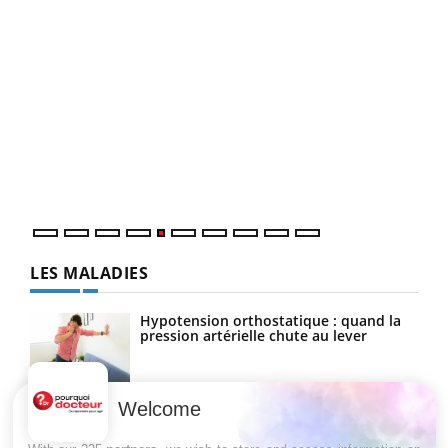
Un 
You
à l
Un é
mati
numé
LES MALADIES
Hypotension orthostatique : quand la
pression artérielle chute au lever
Welcome
Drépanocytose : une déformation des
globules rouges aux conséquences
graves