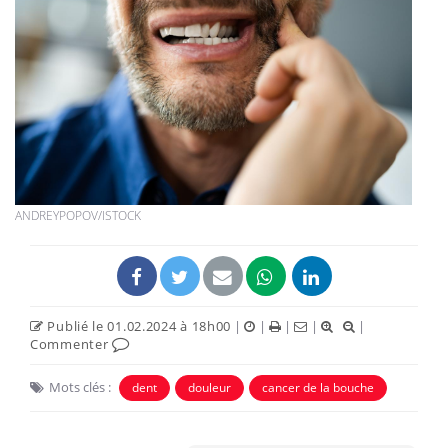
ANDREYPOPOV/ISTOCK
Publié le 01.02.2024 à 18h00
|
|
|
|
|
Commenter
Mots clés :
dent
douleur
cancer de la bouche