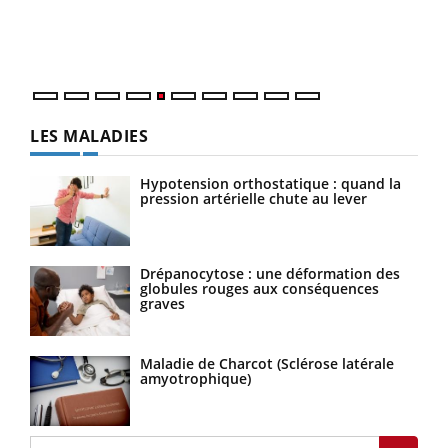
Un établissement lié à un groupe mutualiste innove en
vous
matière de bilan de santé : l'utilisation d'un « jumeau
épis
numérique » permet ...
LES MALADIES
Hypotension orthostatique : quand la
pression artérielle chute au lever
Drépanocytose : une déformation des
globules rouges aux conséquences
graves
Maladie de Charcot (Sclérose latérale
amyotrophique)