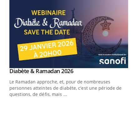
Youtube
Diabète & Ramadan 2026
Youtube
Le Ramadan approche, et, pour de nombreuses
personnes atteintes de diabète, c'est une période de
questions, de défis, mais ...
Un « jumeau numérique » pour faciliter l’accès
COU
Youtube
You
Youtube
à la médecine préventive
Coup