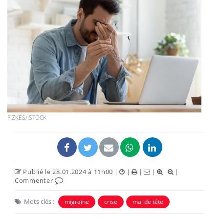
FIZKES/ISTOCK
Publié le 28.01.2024 à 11h00
|
|
|
|
|
Commenter
Mots clés :
migraine
crise
mal de tête