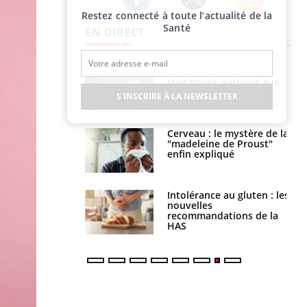
Restez connecté à toute l’actualité de la
Twitter
Facebook
Instagram
Santé
EN DIRECT
s alimentaires :
TDAH : quel est ce
velle arme contre
traitement autorisé aux
tions sévères
États-Unis ?
S'INSCRIRE À LA NEWSLETTER
 gérer le
Cerveau : le mystère de la
 des enfants en
"madeleine de Proust"
s ?
enfin expliqué
évention : ce que
Intolérance au gluten : les
s pourront
nouvelles
faire
recommandations de la
HAS