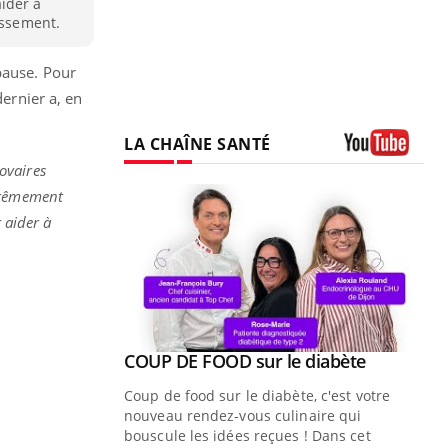
ider à
issement.
opause.
Pour
ernier a, en
LA CHAÎNE SANTÉ
ovaires
Youtube
trêmement
 aider à
Youtube
ue » pour
COUP DE FOOD sur le diabète
Youtube
médecine
Coup de food sur le diabète, c'est votre
nouveau rendez-vous culinaire qui
n groupe
bouscule les idées reçues ! Dans cet