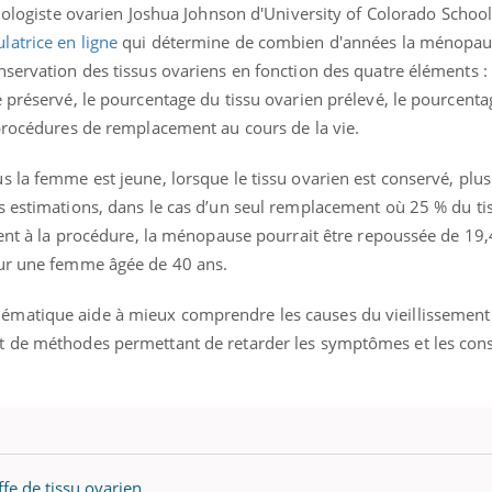
mutualiste innove en mat
s, mais ...
biologiste ovarien
Joshua Johnson d'University of Colorado School 
santé : l'utilisation d'un 
ulatrice en ligne
qui détermine de combien d'années la ménopau
numérique » permet ...
nservation des tissus ovariens en fonction des quatre éléments :
 préservé, le pourcentage du tissu ovarien prélevé, le pourcenta
rocédures de remplacement au cours de la vie.
 la femme est jeune, lorsque le tissu ovarien est conservé, plus
s estimations, dans le cas d’un seul remplacement où 25 % du ti
vent à la procédure, la ménopause pourrait être repoussée de 19
our une femme âgée de 40 ans.
ématique aide à mieux comprendre les causes du vieillissement
t de méthodes permettant de retarder les symptômes et les co
fe de tissu ovarien