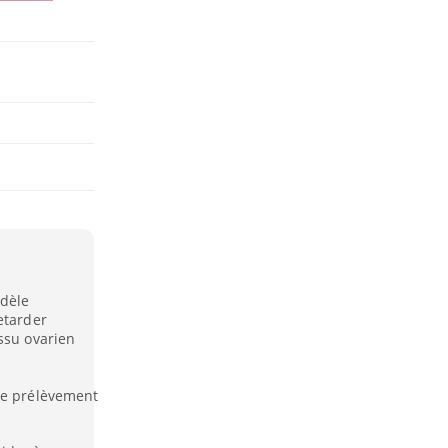
odèle
etarder
ssu ovarien
le prélèvement