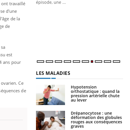
ière de bilan de
épisode, une ...
ont travaillé
« jumeau
se d'une
Qu
You
êtr
l'âge de la
ge de
"Le
qua
Doc
dir
 sa
ssu est
,4 ans pour
LES MALADIES
 ovarien.
Ce
Hypotension
nséquences de
orthostatique : quand la
pression artérielle chute
au lever
Drépanocytose : une
déformation des globules
rouges aux conséquences
graves