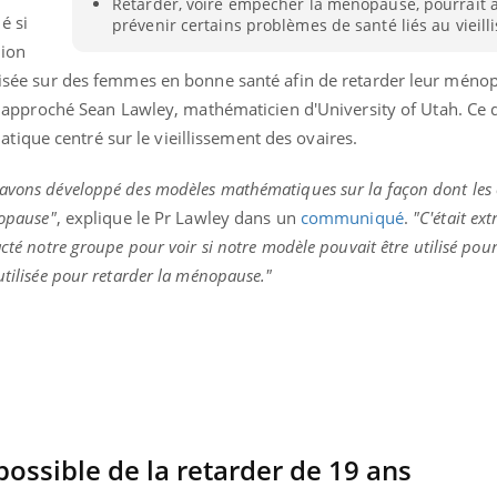
Retarder, voire empêcher la ménopause, pourrait a
é si
prévenir certains problèmes de santé liés au vieill
tion
tilisée sur des femmes en bonne santé afin de retarder leur mén
l a approché Sean
Lawley
, mathématicien d'
University of Utah.
Ce d
ique centré sur le vieillissement des ovaires.
 avons développé des modèles mathématiques sur la façon dont les 
nopause"
, explique le
Pr
Lawley dans un
communiqué
.
"C'était ex
cté notre groupe pour voir si notre modèle pouvait être utilisé pour
utilisée pour retarder la ménopause."
Youtube
bète & Ramadan 2026
Un « jumeau numériq
tube
Youtube
faciliter l’accès à la 
Ramadan approche, et, pour de
Youtube
préventive
breuses personnes atteintes de
 possible de la retarder de 19
ans
Un établissement lié à u
ète, c'est une période de questions, de