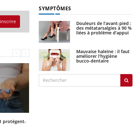
SYMPTÔMES
'inscrire
Douleurs de l’avant-pied :
des métatarsalgies à 90 %
liées à problème d’appui
Mauvaise haleine : il faut
améliorer l’hygiène
bucco-dentaire
Cytomégalovirus : ce qui change
1 protègent-
dans la prise en charge des femmes
enceintes