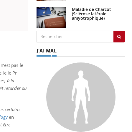
Maladie de Charcot
(Sclérose latérale
amyotrophique)
J'AI MAL
 n’est pas le
elle le
Pr
s, à la
it retarder ou
ns certains
logy
en
t être