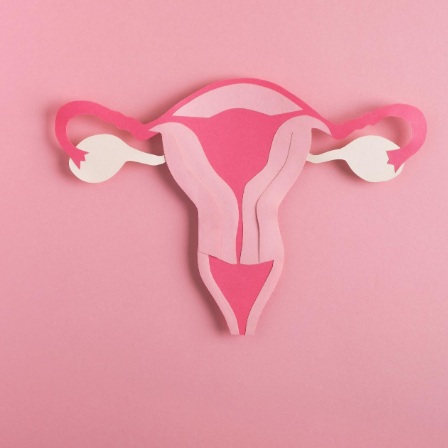
Mordue par une tique en
Allergie
vacances, elle reste dans
une nou
le coma pendant 42 jours
les réac
Mordue par un
Comment
barracuda, une petite fille
sommeil
secourue grâce à un
vacance
réflexe essentiel
Légionellose en Suisse :
Bilan pr
quelle est l’origine de la
les kiné
contamination ?
bientôt 