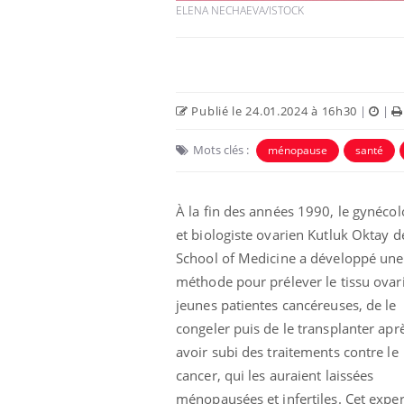
ELENA NECHAEVA/ISTOCK
Publié le 24.01.2024 à 16h30
|
|
Mots clés :
ménopause
santé
À la fin des années 1990, le gynéco
et biologiste ovarien
Kutluk
Oktay 
School of Medicine a développé une
méthode pour prélever le tissu ovar
jeunes patientes cancéreuses, de le
congeler puis de le transplanter apr
avoir subi des traitements contre le
cancer, qui les auraient laissées
ménopausées et infertiles.
Cet exper