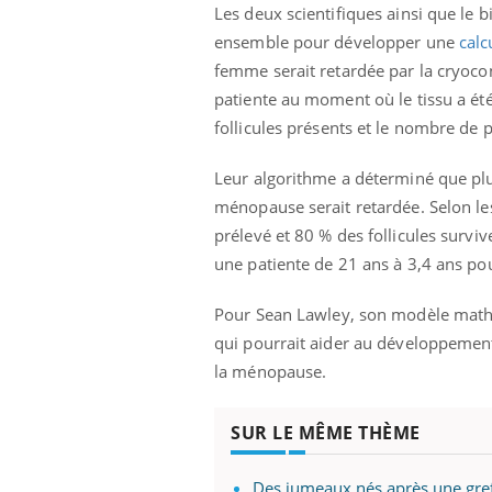
ez les soignants.
soleil, activités en plein air… Nos mains
défi
Les deux scientifiques ainsi que le 
sont ...
ensemble pour développer une
calc
femme serait retardée par la cryoco
patiente au moment où le tissu a été
follicules
présents
et le nombre de p
Leur algorithme a déterminé que plus
ménopause serait retardée.
Selon le
prélevé et 80 % des follicules survi
une patiente de 21 ans à 3,4 ans p
Pour Sean
Lawley
, son modèle math
qui pourrait aider au développemen
la ménopause.
SUR LE MÊME THÈME
Des jumeaux nés après une gref