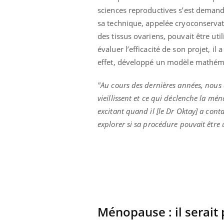
sciences reproductives s’est demand
sa technique, appelée cryoconserva
des tissus ovariens, pouvait être u
évaluer l’efficacité de son projet, i
effet, développé un modèle mathémat
"Au cours des dernières années, nous
vieillissent et ce qui déclenche la mé
excitant quand il
[le Dr
Oktay
]
a conta
explorer si sa procédure pouvait être 
ale : et si on
Eczéma Chronique des Mains : se
Dia
Youtube
You
ube
Youtube
préparer pour l’été !
Le 
 diabète de type 2
L'été arrive… et avec lui, un tout nouveau
nom
Ménopause :
il serait
ues chez les
rythme de vie ! Vacances, plage, piscine,
diab