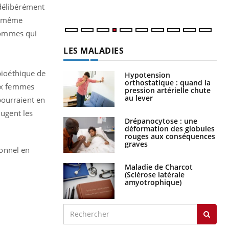
 délibérément
la même
 hommes qui
LES MALADIES
 bioéthique de
Hypotension
orthostatique : quand la
aux femmes
pression artérielle chute
au lever
pourraient en
jugent les
Drépanocytose : une
déformation des globules
rouges aux conséquences
graves
sonnel en
Maladie de Charcot
(Sclérose latérale
amyotrophique)