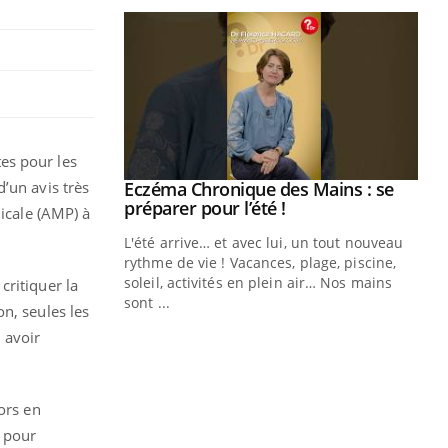
es pour les
’un avis très
ale : et si on
Eczéma Chronique des Mains : se
Youtube
ube
Youtube
préparer pour l’été !
dicale (AMP) à
e diabète de type 2
L'été arrive… et avec lui, un tout nouveau
çues chez les
rythme de vie ! Vacances, plage, piscine,
ez les soignants.
soleil, activités en plein air… Nos mains
critiquer la
sont ...
n, seules les
Di
You
 avoir
Le 
nom
dia
ors en
défi
é pour