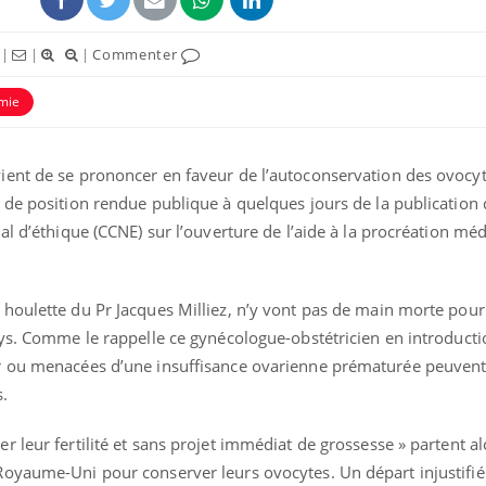
|
|
|
Commenter
mie
ent de se prononcer en faveur de l’autoconservation des ovocyt
de position rendue publique à quelques jours de la publication d
ence en fer : comprendre pour
Insuline & Charge ment
tube
Youtube
Youtube
Yout
venir
osait en parler??
al d’éthique (CCNE) sur l’ouverture de l’aide à la procréation mé
gue, irritabilité, brouillard mental ou
En 2026, l'insuline dans l
e alopécie… Les symptômes de la
reste entourée d'idées re
nce en fer sont multiples ce qui la rend
patients comme parfois ch
oulette du Pr Jacques Milliez, n’y vont pas de main morte pour 
ys. Comme le rappelle ce gynécologue-obstétricien en introductio
r ou menacées d’une insuffisance ovarienne prématurée peuvent
s.
 leur fertilité et sans projet immédiat de grossesse » partent al
oyaume-Uni pour conserver leurs ovocytes. Un départ injustifi