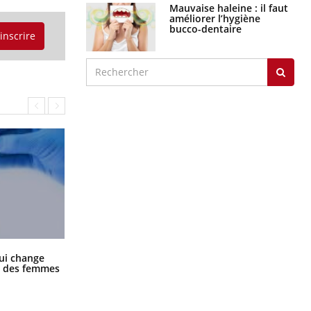
Mauvaise haleine : il faut
améliorer l’hygiène
bucco-dentaire
'inscrire
La sieste empêche-t-elle de dormir
ui change
la nuit ?
ge des femmes