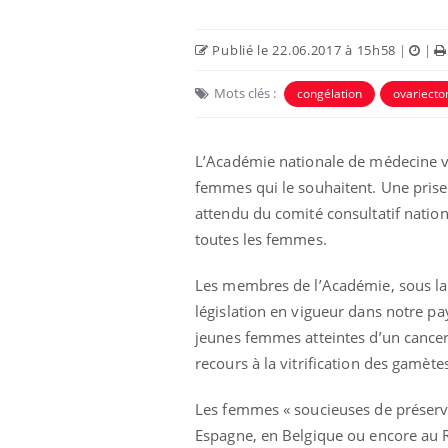
Publié le 22.06.2017 à 15h58
|
|
Mots clés :
congélation
ovariecto
L’Académie nationale de médecine vi
femmes qui le souhaitent. Une prise 
Eczéma Chronique des Mains :
Car
Youtube
You
Youtube
expliquer ma maladie
pré
attendu du comité consultatif nation
toutes les femmes.
Il y a des sujets qui sont faciles à aborder...
Fati
d'autres non ! D'un côté, poser des
mêm
questions sur la maladie d'un proche c'est
care
Les membres de l’Académie, sous la h
montrer ...
...
législation en vigueur dans notre pa
jeunes femmes atteintes d’un cance
recours à la vitrification des gamète
Les femmes « soucieuses de préserver
Espagne, en Belgique ou encore au R