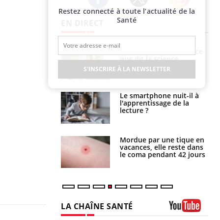
Restez connecté à toute l’actualité de la
Twitter
Facebook
Instagram
Santé
EN DIRECT
haleurs :
Grossesse et chaleur : ce
i le risque de
que dit la science
rimpe-t-il ?
S'INSCRIRE À LA NEWSLETTER
a pourrait-il
Le smartphone nuit-il à
la propagation du
l'apprentissage de la
lecture ?
i manger moins
Mordue par une tique en
éines pourrait
vacances, elle reste dans
ent être bénéfique
le coma pendant 42 jours
LA CHAÎNE SANTÉ
Youtube