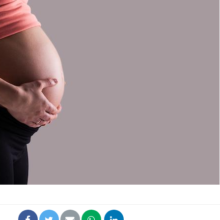
La sieste empêche-t-elle
Fortes c
de dormir la nuit ?
pourquo
noyade g
VIH : la fin du comprimé
Le Viagr
tous les jours se profile-t-
freiner 
elle enfin ?
cancer ?
Pourquoi votre ventre
Pourquo
gâche-t-il les premiers
de prot
jours de vos vacances ?
finalem