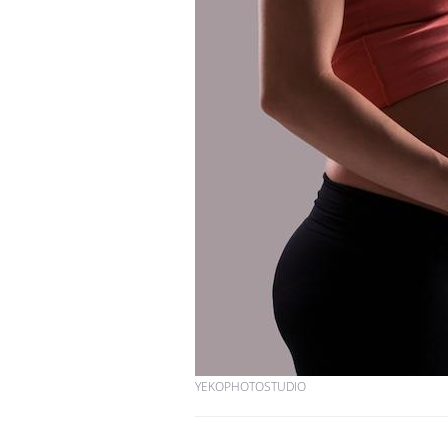
Chikungunya, dengue,
West Nile : que se passe-
t-il dans le sud de la
France ?
Les médicaments GLP-1
protègent-ils aussi les os
?
Cytomégalovirus : ce qui
change dans la prise en
charge des femmes
enceintes
YEKOPHOTOSTUDIO