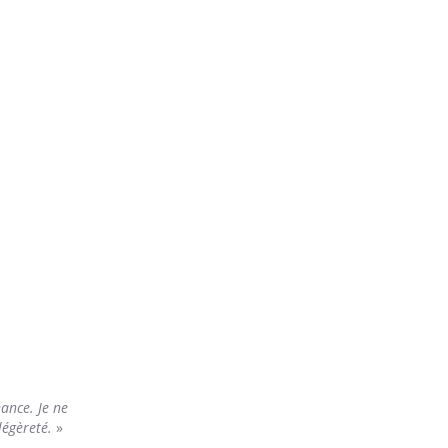
ance. Je ne
légèreté.
»