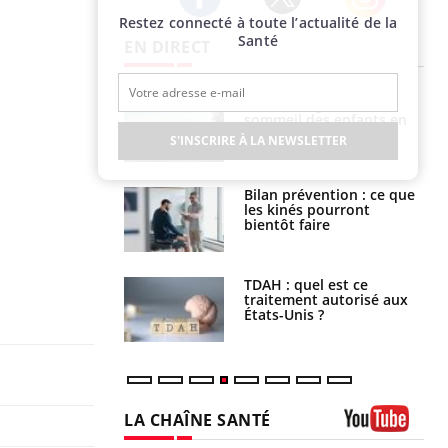
Restez connecté à toute l’actualité de la
Twitter
Facebook
Instagram
Santé
EN DIRECT
par un
Comment gérer le
a, une petite fille
sommeil des enfants en
e grâce à un
vacances ?
S'INSCRIRE À LA NEWSLETTER
essentiel
lose en Suisse :
Bilan prévention : ce que
st l’origine de la
les kinés pourront
nation ?
bientôt faire
s alimentaires :
TDAH : quel est ce
velle arme contre
traitement autorisé aux
tions sévères
États-Unis ?
LA CHAÎNE SANTÉ
Youtube