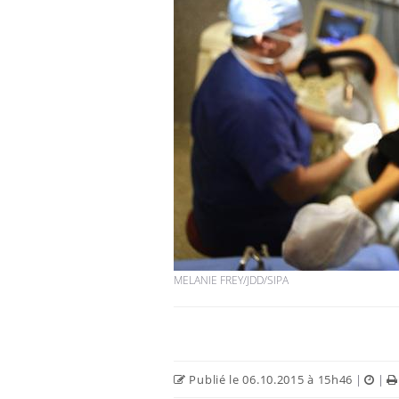
Fortes chaleurs :
pourquoi le risque de
noyade grimpe-t-il ?
Le Viagra pourrait-il
freiner la propagation du
cancer ?
Pourquoi manger moins
de protéines pourrait
finalement être bénéfique
MELANIE FREY/JDD/SIPA
Publié le 06.10.2015 à 15h46
|
|