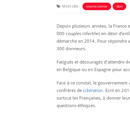
Mots clés :
ovariectomie
don
Car
You
pré
Depuis plusieurs années, la France 
Fati
000 couples infertiles en désir d’e
mêm
démarche en 2014. Pour répondre au
care
300 donneurs.
...
Eczéma Chronique des Mains :
Youtube
Youtube
expliquer ma maladie
Fatigués et découragés d’attendre de
en Belgique ou en Espagne pour accé
Il y a des sujets qui sont faciles à aborder...
d'autres non ! D'un côté, poser des
questions sur la maladie d'un proche c'est
Face à ce constat, le gouvernement a
montrer ...
confrères de
Libération
. Ecrit en 201
surtout les Françaises, à donner le
questions éthiques.