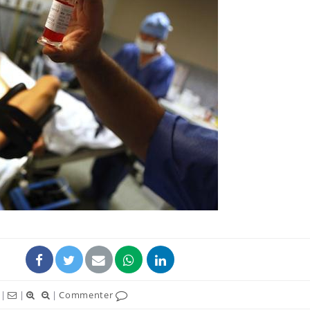
Grossesse et chaleur : ce
Mordue 
que dit la science
barracud
secouru
réflexe 
Le smartphone nuit-il à
Légionel
l'apprentissage de la
quelle e
lecture ?
contami
Mordue par une tique en
Allergie
vacances, elle reste dans
une nou
le coma pendant 42 jours
les réac
|
|
|
Commenter