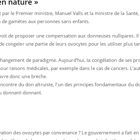
n nature »
 par le Premier ministre, Manuel Valls et la ministre de la Santé,
n de gamètes aux personnes sans enfants.
révoit de proposer une compensation aux donneuses nullipares. Il 
e congeler une partie de leurs ovocytes pour les utiliser plus ta
changement de paradigme. Aujourd’hui, la congélation de ses pr
ur raisons médicales, par exemple dans le cas de cancers. L’au
uvre donc une brèche.
’encontre du don altruiste, l’un des principes fondamentaux du d
du donnant-donnant.
rvation des ovocytes par convenance ? Le gouvernement a fait en 