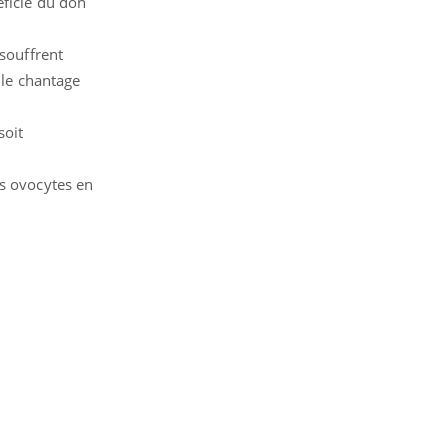
éficié du don
 souffrent
 le chantage
soit
es ovocytes en