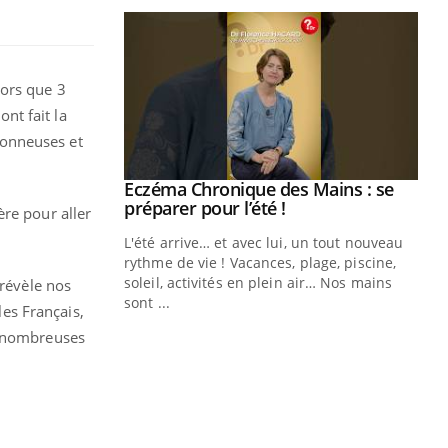
lors que 3
nt fait la
donneuses et
ale : et si on
Eczéma Chronique des Mains : se
Youtube
ube
Youtube
préparer pour l’été !
ère pour aller
e diabète de type 2
L'été arrive… et avec lui, un tout nouveau
çues chez les
rythme de vie ! Vacances, plage, piscine,
ez les soignants.
soleil, activités en plein air… Nos mains
 révèle nos
sont ...
les Français,
Di
You
e nombreuses
Le 
nom
dia
défi