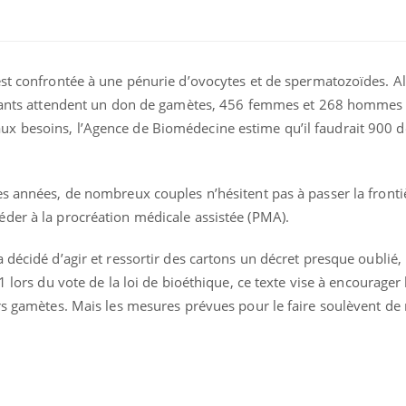
ence en fer : comprendre pour
tube
Youtube
venir
est confrontée à une pénurie d’ovocytes et de spermatozoïdes. A
gue, irritabilité, brouillard mental ou
nfants attendent un don de gamètes, 456 femmes et 268 hommes o
e alopécie… Les symptômes de la
x besoins, l’Agence de Biomédecine estime qu’il faudrait 900 
nce en fer sont multiples ce qui la rend
Insuline & Charge ment
Youtube
Yout
osait en parler??
s années, de nombreux couples n’hésitent pas à passer la fronti
der à la procréation médicale assistée (PMA).
En 2026, l'insuline dans l
reste entourée d'idées re
patients comme parfois ch
 décidé d’agir et ressortir des cartons un décret presque oublié,
1 lors du vote de la loi de bioéthique, ce texte vise à encourager 
urs gamètes. Mais les mesures prévues pour le faire soulèvent d