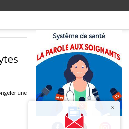
ytes
ongeler une
Publicité