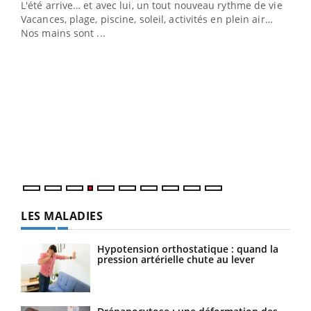
L'été arrive… et avec lui, un tout nouveau rythme de vie !
Vacances, plage, piscine, soleil, activités en plein air…
Nos mains sont ...
Dia
You
Le 
pers
ques
LES MALADIES
Hypotension orthostatique : quand la
pression artérielle chute au lever