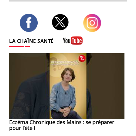
Twitter
Facebook
Instagram
LA CHAÎNE SANTÉ
Youtube
Eczéma Chronique des Mains : se préparer
Youtube
Youtube
pour l’été !