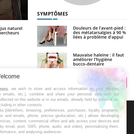
SYMPTÔMES
Comment oublier les écrans en
Douleurs de l’avant-pied :
 jus naturel
vacances ?
des métatarsalgies à 90 %
chercheurs
liées à problème d’appui
Mauvaise haleine : il faut
améliorer l’hygiène
bucco-dentaire
elcome
tners
, we wish to store and access information on your devices
in emails, etc.), combine and share your personal data with our
ollected on this website or in our emails, already held by some of us,
ncluding in other contexts.
ta (identifiers, browsing, preferences, purchases, loyalty programs,
es and emails, phone, precise geolocation, etc.) allows developing
ER
ervices, content, commercial offers and ads across your devices and
 by email, post, SMS, phone, audio, and video), personalising them,
rformance, and analysing audiences.
s les semaines les meilleures