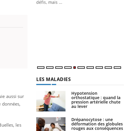
défis, mais ...
Un « jumeau numérique » pour
CO
Youtube
You
faciliter l’accès à la médecine
Youtube
Cou
préventive
nou
Un établissement lié à un groupe
bou
mutualiste innove en matière de bilan de
épi
santé : l'utilisation d'un « jumeau
numérique » permet ...
LES MALADIES
Hypotension
uie aussi sur
orthostatique : quand la
pression artérielle chute
de données,
au lever
Drépanocytose : une
déformation des globules
uelles, les
rouges aux conséquences