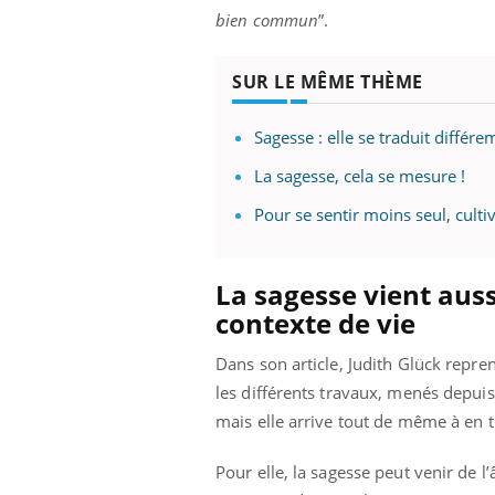
les ce qui la rend
patients comme parfois chez les soignants.
sole
bien commun
”.
sont
SUR LE MÊME THÈME
Sagesse : elle se traduit diff
La sagesse, cela se mesure !
Pour se sentir moins seul, culti
La sagesse vient auss
contexte de vie
Dans son article, Judith Glück repren
les différents travaux, menés depuis 
mais elle arrive tout de même à en 
Pour elle, la sagesse peut venir de l’