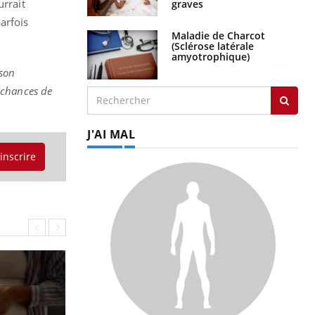
urrait
graves
arfois
Maladie de Charcot
(Sclérose latérale
amyotrophique)
 son
 chances de
J'AI MAL
'inscrire