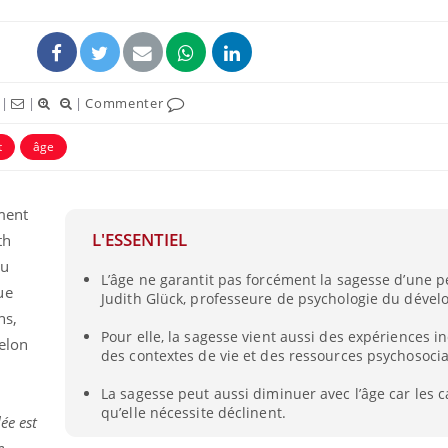
|
|
|
Commenter
t
âge
ment
L'ESSENTIEL
th
du
L’âge ne garantit pas forcément la sagesse d’une p
ue
Judith Glück, professeure de psychologie du déve
s,
Pour elle, la sagesse vient aussi des expériences in
elon
des contextes de vie et des ressources psychosocia
La sagesse peut aussi diminuer avec l’âge car les c
qu’elle nécessite déclinent.
ée est
e,