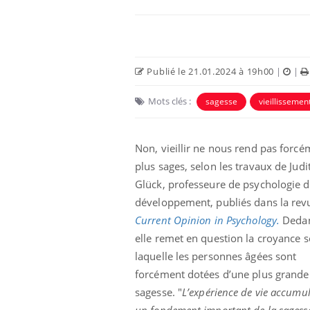
Publié le 21.01.2024 à 19h00
|
|
Mots clés :
sagesse
vieillissemen
Non, vieillir ne nous rend pas forcé
plus sages, selon les travaux de Judi
Glück, professeure de psychologie 
développement, publiés dans la rev
Current Opinion in Psychology.
Dedan
elle remet en question la croyance s
laquelle les personnes âgées sont
forcément dotées d’une plus grande
sagesse.
"
L’expérience de vie accumul
un fondement important de la sagess