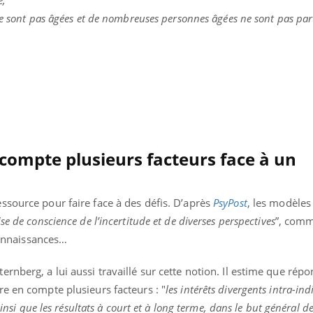
ne sont pas âgées et de nombreuses personnes âgées ne sont pas par
 compte plusieurs facteurs face à un
ssource pour faire face à des défis. D’après
PsyPost
, les modèles
e de conscience de l’incertitude et de diverses perspectives
”, com
 connaissances…
éma Chronique des Mains : se
tube
Youtube
parer pour l’été !
rnberg, a lui aussi travaillé sur cette notion. Il estime que rép
e en compte plusieurs facteurs : "
les intérêts divergents intra-ind
é arrive… et avec lui, un tout nouveau
me de vie ! Vacances, plage, piscine,
ainsi que les résultats à court et à long terme, dans le but général d