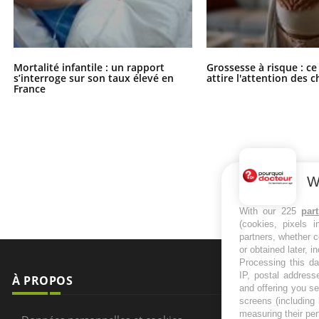
Mortalité infantile : un rapport
Grossesse à risque : ce
s’interroge sur son taux élevé en
attire l'attention des 
France
W
With our 225
par
(cookies, pixels 
partners, whether c
or obtained later, i
Processing this da
IP, postal address
À PROPOS
NEWSLETT
and offering you s
screens (including
measuring their pe
Recevez toute