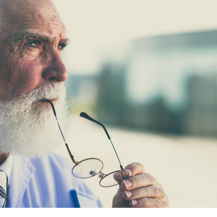
La sieste empêche-t-elle
de dormir la nuit ?
VIH : la fin du comprimé
tous les jours se profile-t-
elle enfin ?
Pourquoi votre ventre
gâche-t-il les premiers
jours de vos vacances ?