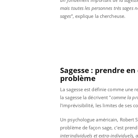
mais toutes les personnes très sages 
sages
”, explique la chercheuse.
Sagesse : prendre en
problème
La sagesse est définie comme une re
la sagesse la décrivent "
comme la pris
l'imprévisibilité, les limites de ses
prendre pour
Insuline & Charge mentale : et si on
Ecz
Youtube
You
Youtube
osait en parler??
pré
Un psychologue américain, Robert Ste
problème de façon sage, c’est prendr
llard mental ou
En 2026, l'insuline dans le diabète de type 2
L'ét
tômes de la
reste entourée d'idées reçues chez les
ryth
interindividuels et extra-individuels, 