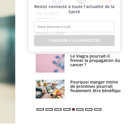
Restez connecté à toute l’actualité de la
Twitter
Facebook
Instagram
Santé
EN DIRECT
Fortes chaleurs :
Grossesse et chaleur : ce
pourquoi le risque de
que dit la science
noyade grimpe-t-il ?
S'INSCRIRE À LA NEWSLETTER
Le Viagra pourrait-il
Le smartphone nuit-il à
freiner la propagation du
l'apprentissage de la
cancer ?
lecture ?
Pourquoi manger moins
Mordue par une tique en
de protéines pourrait
vacances, elle reste dans
finalement être bénéfique
le coma pendant 42 jours