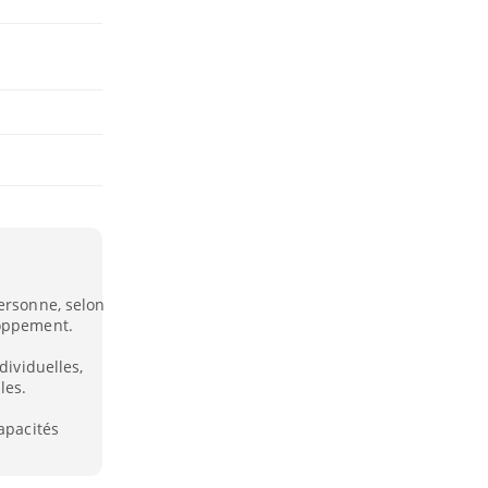
ersonne, selon
loppement.
dividuelles,
les.
apacités