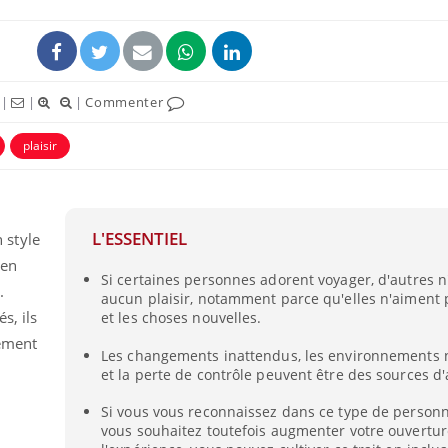
|
|
|
Commenter
plaisir
uline & Charge mentale : et si on
Eczéma Chronique des
tube
Youtube
Youtube
Y
it en parler??
préparer pour l’été !
L'ESSENTIEL
 style
026, l'insuline dans le diabète de type 2
L'été arrive… et avec lui,
e entourée d'idées reçues chez les
rythme de vie ! Vacances, 
 en
Si certaines personnes adorent voyager, d'autres 
ients comme parfois chez les soignants.
soleil, activités en plein
.
aucun plaisir, notamment parce qu'elles n'aiment 
sont ...
s, ils
et les choses nouvelles.
nement
Les changements inattendus, les environnements n
et la perte de contrôle peuvent être des sources d'
Si vous vous reconnaissez dans ce type de personn
vous souhaitez toutefois augmenter votre ouvertur