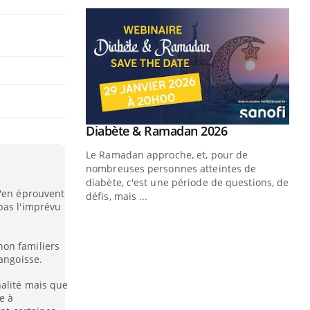
Youtube
 Mains : se
Diabète & Ramadan 2026
Youtube
outube
Le Ramadan approche, et, pour de
 un tout nouveau
nombreuses personnes atteintes de
plage, piscine,
diabète, c'est une période de questions, de
n'en éprouvent
 air… Nos mains
défis, mais ...
pas l'imprévu
Un
You
fac
on familiers
pr
angoisse.
Un 
alité mais que
mut
e à
san