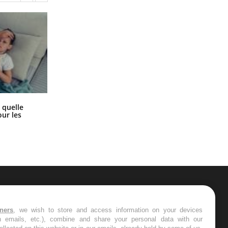
Syndrome métabolique : quels sont
 quelle
les meilleurs exercices physiques ?
ur les
ER
tners
, we wish to store and access information on your devices
in emails, etc.), combine and share your personal data with our
s les semaines les meilleures