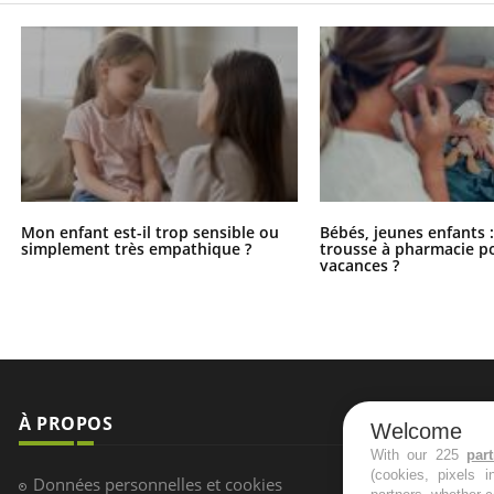
Mon enfant est-il trop sensible ou
Bébés, jeunes enfants :
simplement très empathique ?
trousse à pharmacie po
vacances ?
À PROPOS
NEWSLETT
Welcome
With our 225
par
(cookies, pixels 
Recevez toute
Données personnelles et cookies