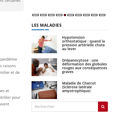
ant certaines
num
LES MALADIES
Hypotension
orthostatique : quand la
pression artérielle chute
au lever
a pandémie
Drépanocytose : une
déformation des globules
es raisons
rouges aux conséquences
graves
milier et de
Maladie de Charcot
(Sclérose latérale
ues et
amyotrophique)
ntrôler pour
euvent