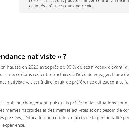
l'expérience, vous pouvez cultiver ce trait en inclu
activités créatives dans votre vie.
endance nativiste » ?
u en hausse en 2023 avec près de 90 % de ses niveaux d'avant l
risme, certains restent réfractaires à l'idée de voyager. L'une d
ce nativiste », c'est-à-dire le fait de préférer ce qui est connu, fa
sistants au changement, puisqu'ils préfèrent les situations conn
n des mêmes habitudes et des mêmes activités et ont besoin de co
ces passées, l'éducation ou certains aspects de la personnalité p
l'expérience.