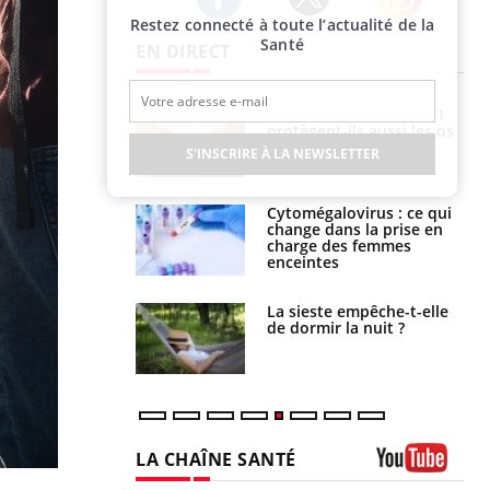
Restez connecté à toute l’actualité de la
Twitter
Facebook
Instagram
Santé
EN DIRECT
s connectés :
Les médicaments GLP-1
 le travail
protègent-ils aussi les os
 de plus en plus
?
S'INSCRIRE À LA NEWSLETTER
soirées
olorectal : une
Cytomégalovirus : ce qui
e simple aurait
change dans la prise en
la donne au Pays
charge des femmes
enceintes
unya, dengue,
La sieste empêche-t-elle
e : que se passe-
de dormir la nuit ?
s le sud de la
LA CHAÎNE SANTÉ
Youtube