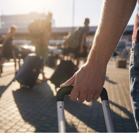
Mortalité infantile : un
Toujour
rapport s’interroge sur
comment
son taux élevé en France
empiète
sur nos 
Grossesse à risque : ce jus
Cancer c
naturel attire l'attention
stratégi
des chercheurs
changé 
basque
Comment oublier les
Chikung
écrans en vacances ?
West Nil
t-il dan
France ?