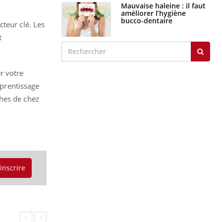
Mauvaise haleine : il faut
améliorer l’hygiène
bucco-dentaire
teur clé. Les
t
r votre
pprentissage
ches de chez
'inscrire