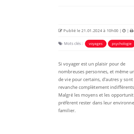
Publié le 21.01.2024 à 10h00
|
|
Mots clés :
voyages
psychologie
 Mains :
Carence en fer : comprendre pour
Ins
Youtube
You
Youtube
Youtube
prévenir
osa
Si voyager est un plaisir pour de
nombreuses personnes, et même un
aciles à aborder...
Fatigue, irritabilité, brouillard mental ou
En 2
poser des
même alopécie… Les symptômes de la
rest
de vie pour certains, d'autres y sont
'un proche c'est
carence en fer sont multiples ce qui la rend
pat
revanche complètement indifférents
...
Malgré les moyens et les opportunité
préfèrent rester dans leur environ
familier.