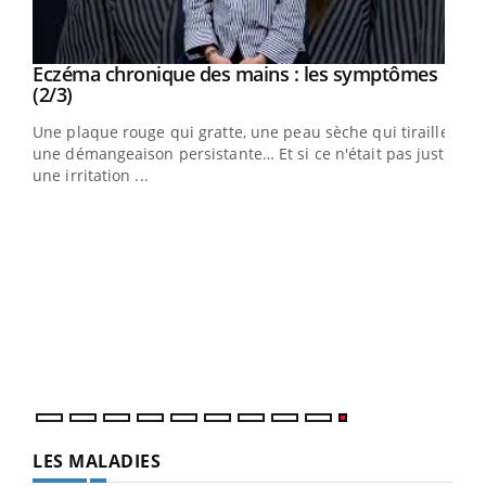
Eczéma chronique des mains : les symptômes
Youtube
Youtube
(2/3)
ris,
Une plaque rouge qui gratte, une peau sèche qui tiraille,
une démangeaison persistante… Et si ce n'était pas juste
une irritation ...
LES MALADIES