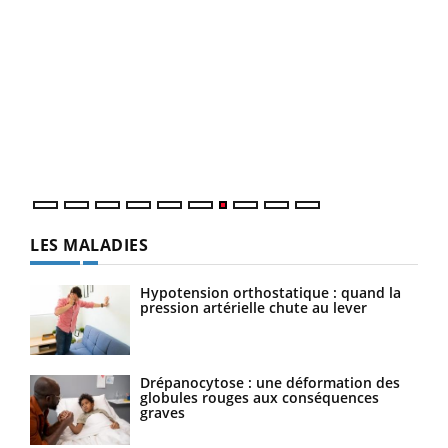
Yout
Quand l’entreprise mise sur le bien être global
Ecz
Youtube
You
(3/3
"Les rendez-vous de la santé et de la qualité de vie au
Dans
travail" de Pourquoi Docteur reçoivent Régis Blugeon,
vous
DRH et directeur ...
quot
LES MALADIES
Hypotension orthostatique : quand la
pression artérielle chute au lever
Drépanocytose : une déformation des
globules rouges aux conséquences
graves