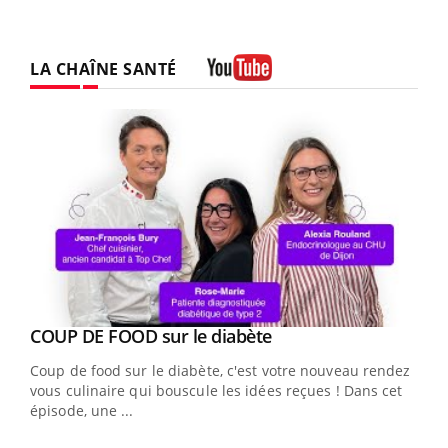
LA CHAÎNE SANTÉ
Youtube
Youtube
COUP DE FOOD sur le diabète
Youtube
Coup de food sur le diabète, c'est votre nouveau rendez-
vous culinaire qui bouscule les idées reçues ! Dans cet
épisode, une ...