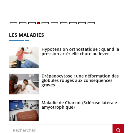
mati
questions, de défis, mais ...
numé
LES MALADIES
Hypotension orthostatique : quand la
pression artérielle chute au lever
Drépanocytose : une déformation des
globules rouges aux conséquences
graves
Maladie de Charcot (Sclérose latérale
amyotrophique)