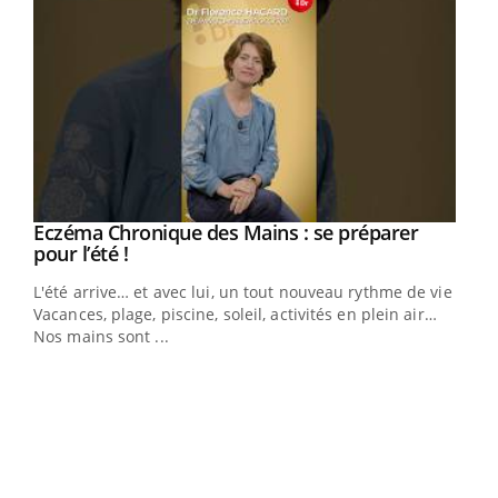
Eczéma Chronique des Mains : se préparer
Youtube
Youtube
pour l’été !
L'été arrive… et avec lui, un tout nouveau rythme de vie !
Vacances, plage, piscine, soleil, activités en plein air…
Nos mains sont ...
Youtube
Diabète & Ramadan 2026
Un 
Youtube
You
à l
Le Ramadan approche, et, pour de nombreuses
Un é
personnes atteintes de diabète, c'est une période de