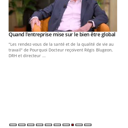
Yout
Quand l’entreprise mise sur le bien être global
Youtube
ndez-
"Les rendez-vous de la santé et de la qualité de vie au
cet
travail" de Pourquoi Docteur reçoivent Régis Blugeon,
DRH et directeur ...
Ecz
You
(3/3
Dans
vous
quot