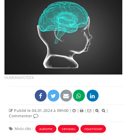
HUMONIA/ISTOCK
Publié le 04.01.2024 à 09h00
|
|
|
|
|
Commenter
Mots clés :
autisme
cerveau
nourrisson