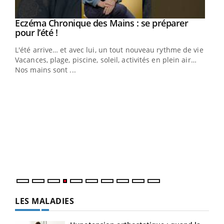
Eczéma Chronique des Mains : se préparer
Youtube
Youtube
pour l’été !
L'été arrive… et avec lui, un tout nouveau rythme de vie !
Vacances, plage, piscine, soleil, activités en plein air…
Nos mains sont ...
Dia
You
Le 
pers
ques
LES MALADIES