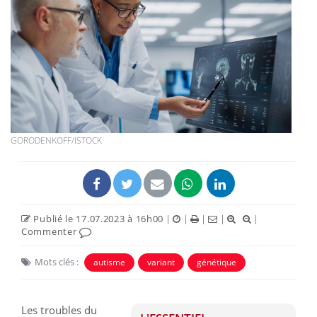
GORODENKOFF/ISTOCK
Publié le 17.07.2023 à 16h00
|
|
|
|
|
Commenter
Mots clés :
autisme
variant
génétique
Les troubles du