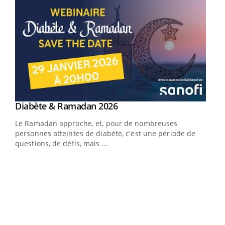
Youtube
Diabète & Ramadan 2026
Youtube
Le Ramadan approche, et, pour de nombreuses
vie !
personnes atteintes de diabète, c'est une période de
…
questions, de défis, mais ...
Un 
You
à l
Un é