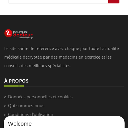
Le site santé de référence avec chaque jour toute l'actualité
médicale decryptée par des médecins en exercice et les
conseils des meilleurs spécialistes.
À PROPOS
Données personnelles et cookies
Qui sommes-nous
Conditions d'utilisation
Plan du site
Welcome