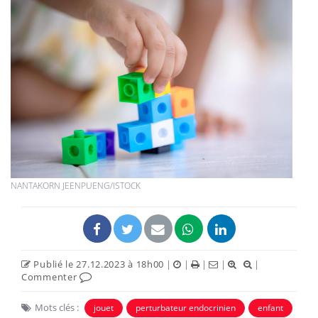
NANTAKORN JEENPUENG/ISTOCK
Publié le 27.12.2023 à 18h00
|
|
|
|
|
Commenter
Mots clés :
jouet
perturbateur endocrinien
enfant