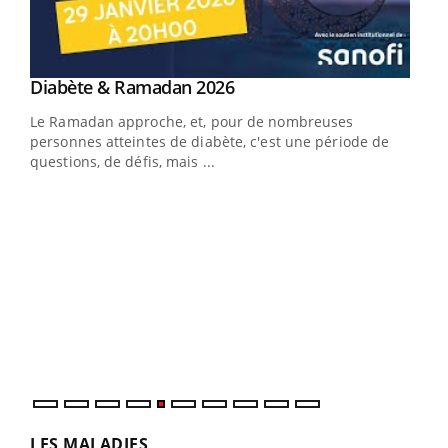
Youtube
Diabète & Ramadan 2026
Youtube
Le Ramadan approche, et, pour de nombreuses
vie !
personnes atteintes de diabète, c'est une période de
…
questions, de défis, mais ...
Un 
You
à l
Un é
mati
numé
LES MALADIES