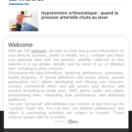
Hypotension orthostatique : quand la
pression artérielle chute au lever
Drépanocytose : une déformation des
globules rouges aux conséquences
Welcome
graves
With our 225
partners
, we wish to store and access information on
your devices (cookies, pixels in emails, etc.), combine and share
your personal data with our partners, whether collected on this
website or in our emails, already held by some of us, or obtained
Maladie de Charcot (Sclérose latérale
later, including in other contexts.
amyotrophique)
Processing this data (identifiers, browsing, preferences, purchases,
loyalty programs, IP, postal addresses and emails, phone, precise
geolocation, etc.) allows developing and offering you services,
content, commercial offers and ads across your devices and
screens (including by email, post, SMS, phone, audio, and video),
personalising them, measuring their performance, and analysing
audiences.
You can "accept all" and withdraw your consent at any time via the
"cookies" footer link
. You can also "set detailed preferences" and
object to processing activities not subject to consent. These
choices remain valid for 6 months.
powered by