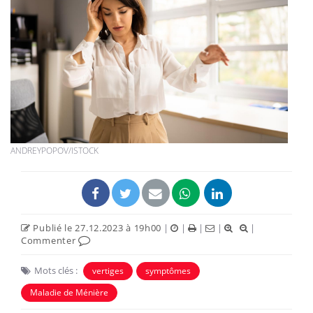
ANDREYPOPOV/ISTOCK
Publié le 27.12.2023 à 19h00
|
|
|
|
|
Commenter
Mots clés :
vertiges
symptômes
Maladie de Ménière