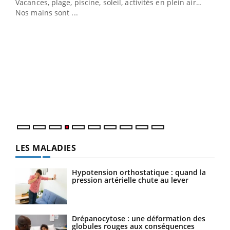
Vacances, plage, piscine, soleil, activités en plein air…
Nos mains sont ...
Dia
You
Le 
pers
ques
LES MALADIES
Hypotension orthostatique : quand la
pression artérielle chute au lever
Drépanocytose : une déformation des
globules rouges aux conséquences